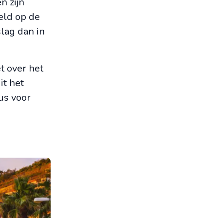
n zijn
eld op de
slag dan in
t over het
it het
us voor