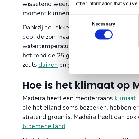
wisselend weer. Het kan het ene moment 
other information that you’ve
moment kunnen de wolken komen binnenr
Consent
Necessary
Selection
Dankzij de lekkere temperatuur op Madeir
door de zon maar ook door de warme Gol
watertemperatuur tijdens de wintermaan
het rond de 25 graden. Dit maakt Madeira
zoals
duiken
en
snorkelen
.
Hoe is het klimaat op 
Madeira heeft een mediterraans
klimaat
.
die het eiland soms bezoeken, hebben erv
stralend groen is. Madeira heeft dan ook 
bloemeneiland
’.