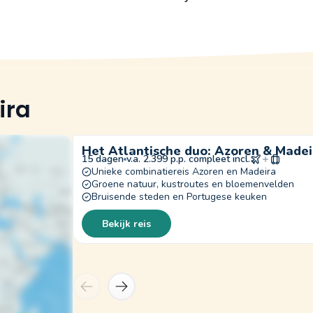
ira
Het Atlantische duo: Azoren & Madei
15 dagen
v.a. 2.399 p.p. compleet incl.
Unieke combinatiereis Azoren en Madeira
Groene natuur, kustroutes en bloemenvelden
Bruisende steden en Portugese keuken
Bekijk reis