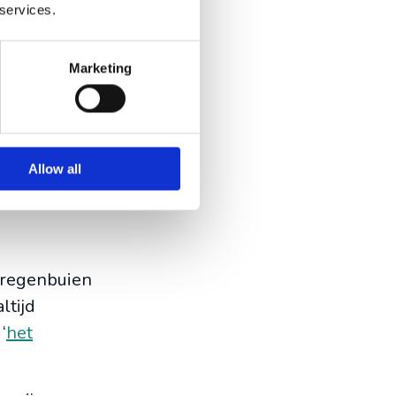
lgende
 services.
Marketing
 alleen
lde
aanden ligt
Allow all
 regenbuien
ltijd
‘
het