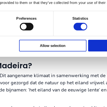
namelijk heerlijk zonnig en warm zijn en het vo
 provided to them or that they’ve collected from your use of their
ollen waardoor de temperatuur wat kan dalen.
Preferences
Statistics
a is het water ook erg aangenaam. Dit komt niet
fstroom van de Atlantische Oceaan. De gemidde
den is ongeveer 19 graden en tijdens de zomerm
 uitermate geschikt voor watersportactiviteiten
Allow selection
Madeira?
 Dit aangename klimaat in samenwerking met de
oor gezorgd dat de natuur op het eiland vrijwel a
de bijnamen: ‘het eiland van de eeuwige lente’ en 