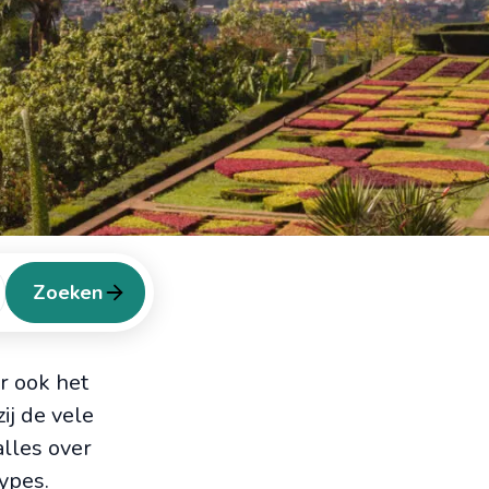
Zoeken
r ook het
ij de vele
alles over
ypes.