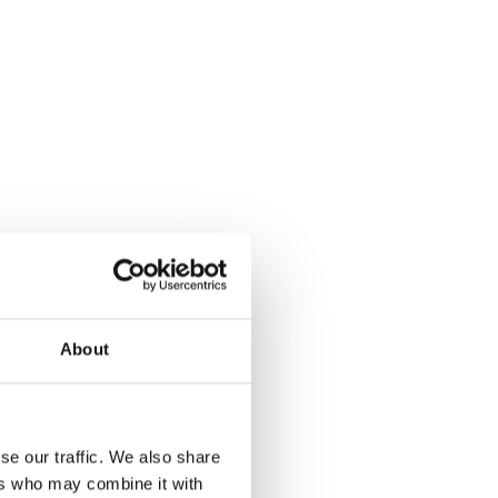
melen. De
zijn de
About
aturen op
ka waait,
se our traffic. We also share
met snel
ers who may combine it with