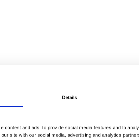
ra
eira rond de 20 graden maar deze kan wat schom
emperaturen tot wel 26 graden. Langs de kust 
Details
et kan een enkele keer voorkomen dat de temper
gebeurt alleen wanneer de leste-wind vanuit Afri
et eiland.
e content and ads, to provide social media features and to analy
r nooit echt koud. Wel moet je rekening houden 
 our site with our social media, advertising and analytics partn