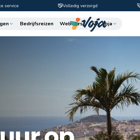
ke service
Volledig verzorgd
Zo
gen
Bedrijfsreizen
Webinars
Over Voja
uur op