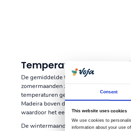
Temperatuur op Madei
De gemiddelde temperatuur ligt op Mad
zomermaanden zijn aangenaam warm met t
Consent
temperaturen gemiddeld iets hoger en h
Madeira boven de 30 uitkomen. Maar dit 
This website uses cookies
waardoor het een stuk warmer wordt op h
We use cookies to personalis
De wintermaanden zijn heerlijk koel maa
information about your use of