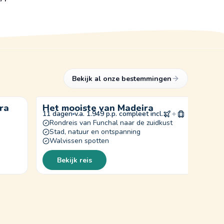
Bekijk al onze bestemmingen
ra
Het mooiste van Madeira
11 dagen
v.a. 1.949 p.p. compleet incl.
Rondreis van Funchal naar de zuidkust
Stad, natuur en ontspanning
Walvissen spotten
Bekijk reis