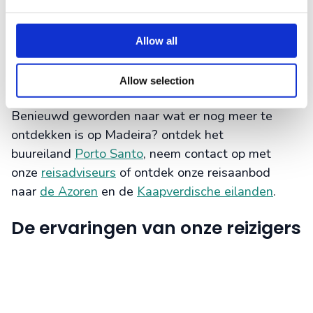
Trees Nucleus
Quinta das Cruzes
met een uitgebreide
Allow all
kunstverzameling en exotische tuin
De 1700 verschillende rozensoorten van
Quinta
Allow selection
do Arco Rose Garden
Benieuwd geworden naar wat er nog meer te
ontdekken is op Madeira? ontdek het
buureiland
Porto
Santo
, neem contact op met
onze
reisadviseurs
of ontdek onze reisaanbod
naar
de Azoren
en de
Kaapverdische eilanden
.
De ervaringen van onze reizigers