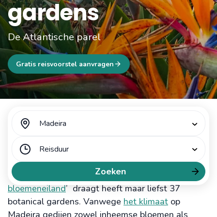
gardens
De Atlantische parel
Gratis reisvoorstel aanvragen
Madeira
Reisduur
Als natuurliefhebber kijk je je ogen uit op
Madeira
.
Zoeken
Het eiland dat de romantische bijnaam ‘
het
bloemeneiland
’ draagt heeft maar liefst 37
botanical gardens. Vanwege
het klimaat
op
Madeira gedijen zowel inheemse bloemen als