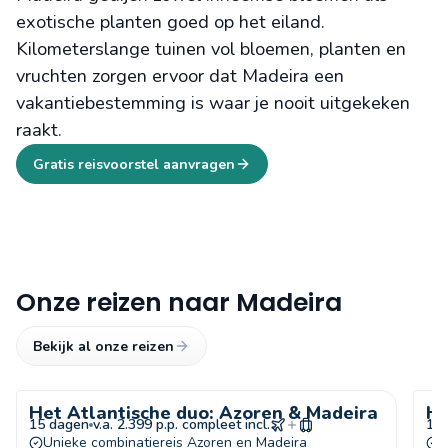
exotische planten goed op het eiland.
Kilometerslange tuinen vol bloemen, planten en
vruchten zorgen ervoor dat Madeira een
vakantiebestemming is waar je nooit uitgekeken
raakt.
Gratis reisvoorstel aanvragen
Onze reizen naar Madeira
Bekijk al onze reizen
Het Atlantische duo: Azoren & Madeira
He
15 dagen
v.a. 2.399 p.p. compleet incl.
11
Unieke combinatiereis Azoren en Madeira
R