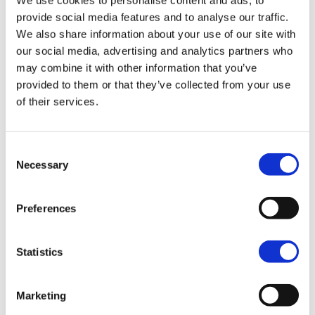
We use cookies to personalise content and ads, to
provide social media features and to analyse our traffic.
We also share information about your use of our site with
our social media, advertising and analytics partners who
may combine it with other information that you’ve
provided to them or that they’ve collected from your use
of their services.
Consent
Bloemeneiland Madeira
Necessary
Selection
Naast bovenstaande tuinen zijn er nog veel meer
Preferences
botanical gardens in Madeira die de moeite waard
zijn om te bezoeken. Zoals bijvoorbeeld:
Statistics
The Orchid Garden
met meer dan 50.000
soorten tropische bloemen.
Marketing
De eeuwenoude drakenbloedbomen in
Dragon