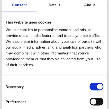
Consent
Details
About
This website uses cookies
We use cookies to personalise content and ads, to
provide social media features and to analyse our traffic.
We also share information about your use of our site with
Vragen of persoonlijk
our social media, advertising and analytics partners who
reisadvies?
may combine it with other information that you’ve
provided to them or that they’ve collected from your use
Een van onze travel designers helpt je graag
of their services.
verder.
Gratis reisvoorstel aanvragen
Consent
Necessary
Selection
Bel ons op 030 237 30 20
Preferences
App met ons