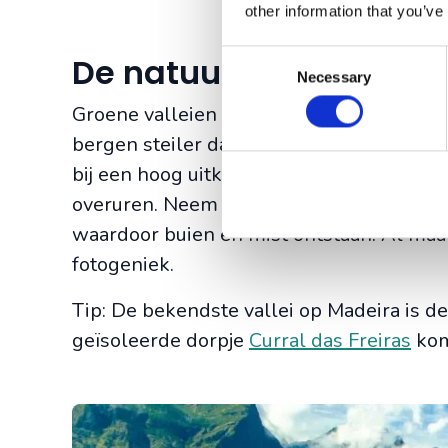
other information that you’ve
Consent
De natuur op Madeira 
Necessary
Selection
Groene valleien waar een regenboog bov
bergen steiler dan steil zijn. Ook in het
bij een hoog uitkijkpunt staat of de valle
overuren. Neem vandaag een warm vest m
waardoor buien en mist ontstaan. Al maak
fotogeniek.
Tip: De bekendste vallei op Madeira is 
geïsoleerde dorpje
Curral das Freiras
kom