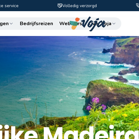
ke service
Volledig verzorgd
Zo
gen
Bedrijfsreizen
Webinars
Over Voja
ijke Madeir