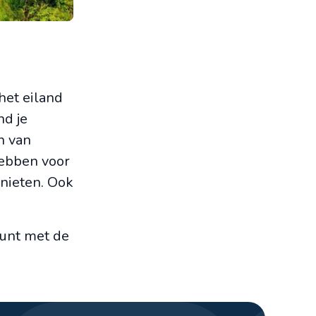
het eiland
nd je
n van
hebben voor
enieten. Ook
kunt met de