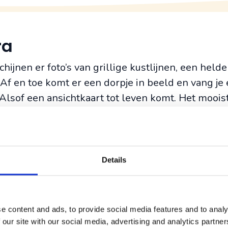
ra
ijnen er foto’s van grillige kustlijnen, een hel
f en toe komt er een dorpje in beeld en vang je 
Alsof een ansichtkaart tot leven komt. Het moois
de kust van het eiland kronkelen. Bij Voja zijn w
me roadtrip-eiland is. Dus stap tijdens een Madeir
.
Details
Girao
, ligt aan de zuidkust van Madeira en is een 
keltje spannend, maar ook onvergetelijk.
e content and ads, to provide social media features and to analy
 our site with our social media, advertising and analytics partn