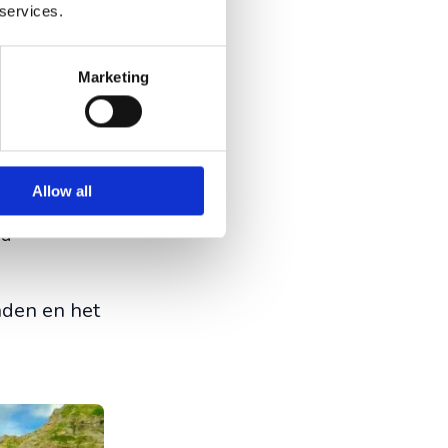
 services.
Marketing
gende
 of je nu
era draait
Allow all
l omslaan
ra
nden en het