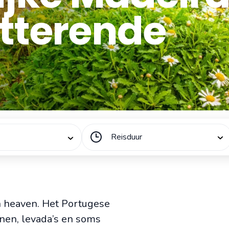
itterende
Reisduur
n heaven. Het Portugese
nen, levada’s en soms