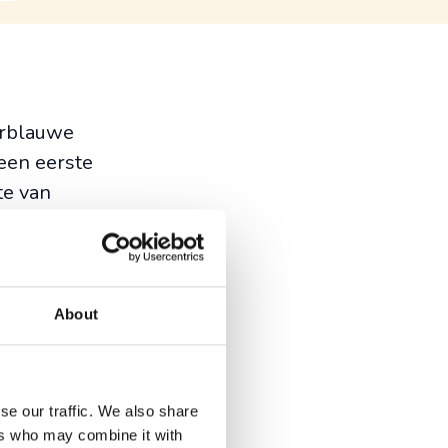
derblauwe
een eerste
te van
e het er
a vakantie
About
stop waard.
se our traffic. We also share
ers who may combine it with