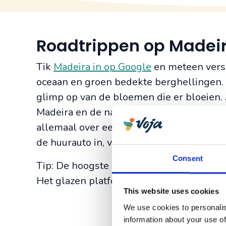
Roadtrippen op Madei
Tik
Madeira in op Google
en meteen versch
oceaan en groen bedekte berghellingen. A
glimp op van de bloemen die er bloeien. 
Madeira en de natuur? De wegen die langs 
allemaal over eens dat
Madeira
het ultie
de huurauto in, volg de kust en bewonder
Consent
Tip: De hoogste klif van Europa, de
Cabo 
Het glazen platform is misschien een tik
This website uses cookies
We use cookies to personalis
information about your use of