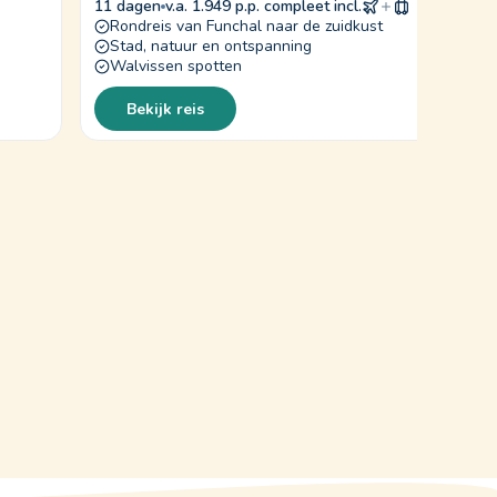
11 dagen
v.a. 1.949 p.p. compleet incl.
Rondreis van Funchal naar de zuidkust
Stad, natuur en ontspanning
Walvissen spotten
Bekijk reis