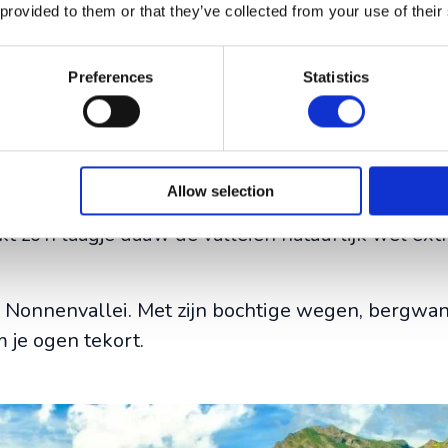
 provided to them or that they’ve collected from your use of their
in het binnenland
Preferences
Statistics
en hangt, waar koeien grazen en waar de omlig
 binnenland is de Madeira natuur indrukwekkend. En
i afdaalt via allerlei haarspeldbochten; de fotocam
Allow selection
ee. Het weer op Madeira kan in de valleien sne
t zo’n laagje dauw de valleien natuurlijk wel ext
de Nonnenvallei. Met zijn bochtige wegen, bergwa
 je ogen tekort.