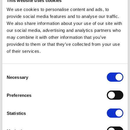
This website uses cookies
Vragen of persoonlijk
We use cookies to personalise content and ads, to
reisadvies?
provide social media features and to analyse our traffic.
Een van onze travel designers helpt je graag
We also share information about your use of our site with
verder.
our social media, advertising and analytics partners who
may combine it with other information that you’ve
Gratis reisvoorstel aanvragen
provided to them or that they’ve collected from your use
of their services.
Bel ons op 030 237 30 20
App met ons
Consent
Necessary
Selection
Preferences
Sluit je aan bij de Voja-
community!
Statistics
Reisinspiratie, tips en exclusieve updates: schrijf je