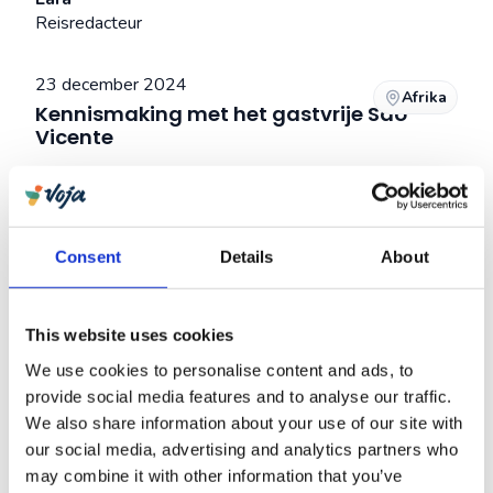
Reisredacteur
23 december 2024
Afrika
Kennismaking met het gastvrije São
Vicente
Nino
Lead Digital & Innovation
Consent
Details
About
11 december 2024
Verkenning van Tenerife: vulkanen,
This website uses cookies
cultuur en carnaval
We use cookies to personalise content and ads, to
provide social media features and to analyse our traffic.
Lara
We also share information about your use of our site with
Reisredacteur
our social media, advertising and analytics partners who
may combine it with other information that you’ve