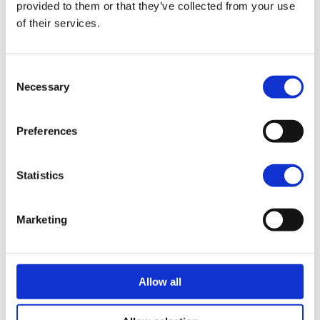
provided to them or that they’ve collected from your use
of their services.
1
2
17
Consent
Necessary
Selection
Vragen of persoonlijk
Preferences
reisadvies?
Een van onze travel designers helpt je graag
Statistics
verder.
Gratis reisvoorstel aanvragen
Marketing
Bel ons op 030 237 30 20
Allow all
App met ons