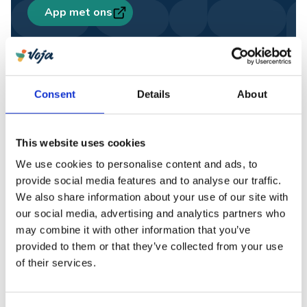
App met ons
Fay
Travel designer
Plan een afspraak in, via video of op kantoor
Centrale groep
Consent
Details
About
Terceira is het culturele eiland van de Azoren. Op
geen enkel ander eiland vieren ze zoveel feesten
This website uses cookies
als hier. De perfect onderhouden, 15e-eeuwse
We use cookies to personalise content and ads, to
stad Angra do Heroísmo maakt het historische
provide social media features and to analyse our traffic.
plaatje helemaal compleet.
We also share information about your use of our site with
our social media, advertising and analytics partners who
São Jorge steekt als de punt van een speer in het
may combine it with other information that you’ve
blauwe water van de oceaan. Het landschap is
provided to them or that they’ve collected from your use
ruig, maar op de vlakke uitlopers en hoge kliffen
of their services.
zie je een uniek samenspel van mens en natuur.