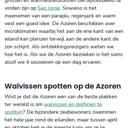
grotten en warmwaterbronnen die bijvoorbeeld te
vinden zijn op
Sao Jorge
. Sowieso is het
meenemen van een paraplu, regenjack en warm
vest een goed idee. De Azoren beschikken over
microklimaten waarbij het aan de ene kant van een
eiland kan plenzen terwijl aan de andere kant de
zon schijnt. Als ontdekkingsreizigers weten we
hoe het is. Als we de Azoren bezoeken is het soms
alsof we 4 seizoenen op een dag ervaren.
Walvissen spotten op de Azoren
Wist je dat de Azoren een van de beste plekken
ter wereld is om
walvissen en dolfijnen te
spotten
? De bijzondere zeebewoners zwemmen
het hele jaar rond de eilanden, maar tussen april
en oktober heb je de meeste kans om ze te