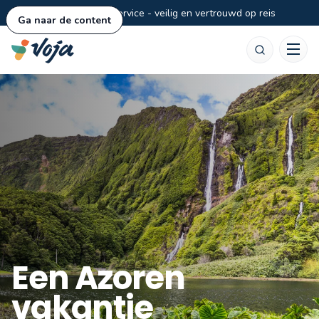
Persoonlijke service - veilig en vertrouwd op reis
Ga naar de content
Zoeken
Een Azoren
vakantie