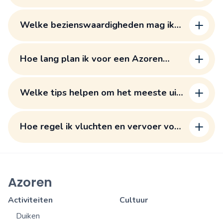
Azoren vakantie?
Welke bezienswaardigheden mag ik
niet missen tijdens mijn vakantie?
Hoe lang plan ik voor een Azoren
vakantie en hoe deel ik mijn route in?
Welke tips helpen om het meeste uit
mijn Azoren vakantie te halen?
Hoe regel ik vluchten en vervoer voor
mijn Azoren vakantie?
Azoren
Activiteiten
Cultuur
Duiken