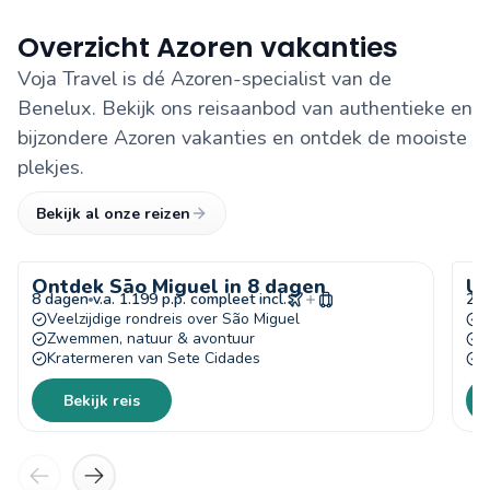
Overzicht Azoren vakanties
Voja Travel is dé Azoren-specialist van de
Benelux. Bekijk ons reisaanbod van authentieke en
bijzondere Azoren vakanties en ontdek de mooiste
plekjes.
Bekijk al onze reizen
Ontdek Sāo Miguel in 8 dagen
Ul
8 dagen
v.a. 1.199 p.p. compleet incl.
22
Veelzijdige rondreis over São Miguel
O
Zwemmen, natuur & avontuur
T
Kratermeren van Sete Cidades
M
Bekijk reis