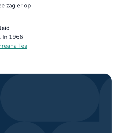
e zag er op
leid
. In 1966
rreana Tea
Fay
Travel designer