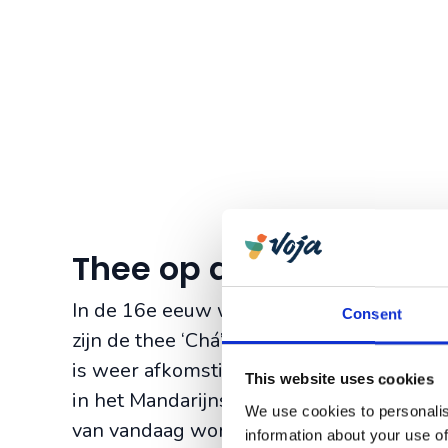
Thee op de Azoren
In de 16e eeuw werd thee geïntroducee
Consent
zijn de thee ‘Chá’ gaan noemen omdat het
is weer afkomstig van het Maleisische wo
This website uses cookies
in het Mandarijns ‘oogsten’ betekent. De
We use cookies to personalis
van vandaag wordt thee dus chá genoemd
information about your use of