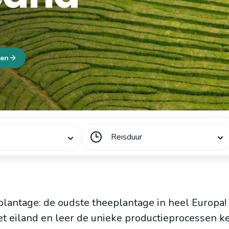
gen
Reisduur
lantage: de oudste theeplantage in heel Europa!
et eiland en leer de unieke productieprocessen k