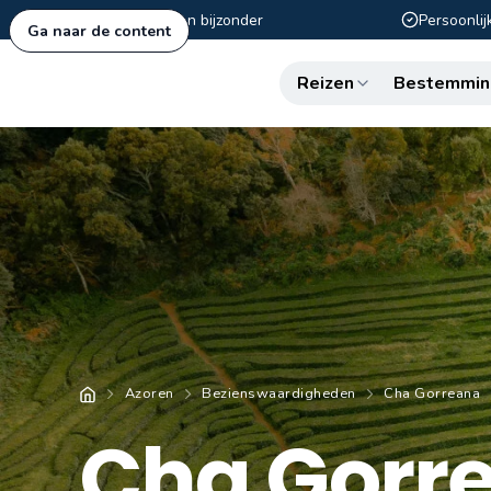
Authentiek en bijzonder
Persoonlij
Ga naar de content
Reizen
Bestemmin
Azoren
Bezienswaardigheden
Cha Gorreana
Cha Gorr