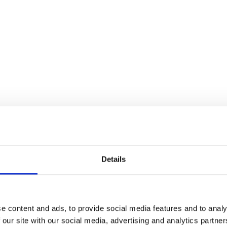
rd op
de Azoren
door thee-experts uit China. De 
Details
 Chinese karakter voor thee kan worden gelezen al
ord drinken. Maar ook kan het gelezen worden al
 voorkeur werd aan het laatste geluid gegeven. To
e content and ads, to provide social media features and to analy
 in Portugal.
 our site with our social media, advertising and analytics partn