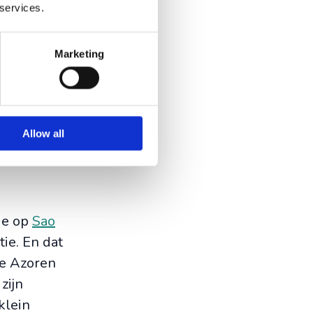
 services.
n de thee
Marketing
 Garde van
terugkeer
ebracht uit
n van thee
Allow all
ie op
Sao
ie. En dat
de Azoren
zijn
klein