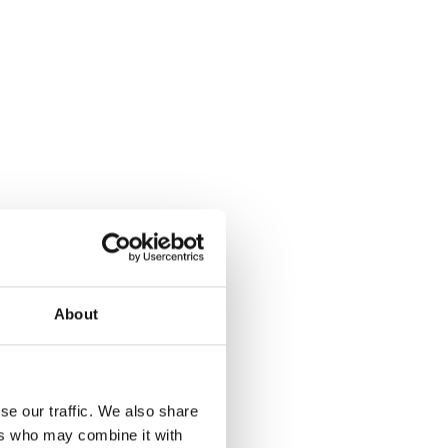
Portugezen
About
s ‘Te’. Dit
s ‘Cha’, wat
t op de dag
se our traffic. We also share
ers who may combine it with