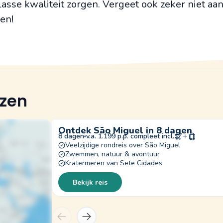
asse kwaliteit zorgen. Vergeet ook zeker niet aa
ken!
izen
Ontdek Sāo Miguel in 8 dagen
8 dagen
v.a. 1.199 p.p. compleet incl.
Veelzijdige rondreis over São Miguel
Zwemmen, natuur & avontuur
Kratermeren van Sete Cidades
Bekijk reis