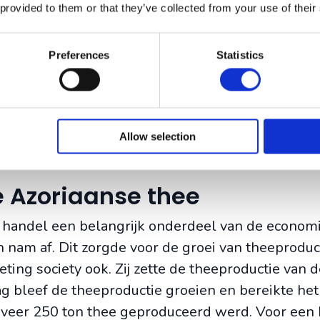
 provided to them or that they’ve collected from your use of their
te in 1820 geïntroduceerd op de Azoren.In 1820
thee op de Azoren. Voor die tijd lieten de eilande
Preferences
Statistics
 op voor 1820 als commandant van de Koninklijke
raking is gekomen met het telen van thee. Na zijn 
ão Miguel te beginnen met zaden die hij had meeg
d bleek goed te zijn voor de gewassen en het tele
Allow selection
d.
e Azoriaanse thee
 handel een belangrijk onderdeel van de econom
 nam af. Dit zorgde voor de groei van theeproduct
ting society ook. Zij zette de theeproductie van 
g bleef de theeproductie groeien en bereikte het 
veer 250 ton thee geproduceerd werd. Voor een 