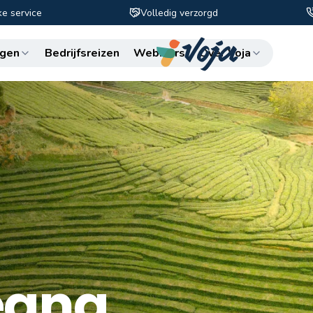
ke service
Volledig verzorgd
Zo
gen
Bedrijfsreizen
Webinars
Over Voja
eana