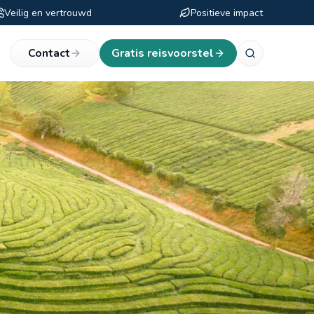
Veilig en vertrouwd
Positieve impact
eken
Contact
Gratis reisvoorstel