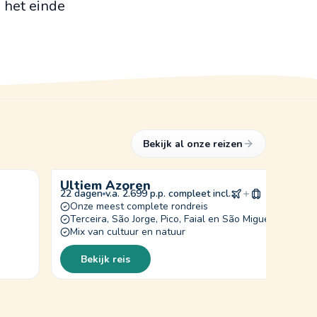
n het einde
Bekijk al onze reizen
Ultiem Azoren
22 dagen
v.a. 2.699 p.p. compleet incl.
Onze meest complete rondreis
Terceira, São Jorge, Pico, Faial en São Miguel
Mix van cultuur en natuur
Bekijk reis