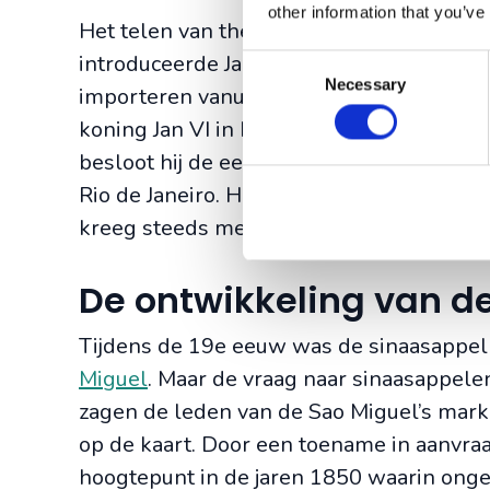
other information that you’ve
Het telen van thee werd door Jacinto Lei
introduceerde Jacinto Leite het telen van 
Consent
Necessary
Selection
importeren vanuit China. Jacinto werkte
koning Jan VI in Brazilië waar hij in aan
besloot hij de eerste theeplantage van S
Rio de Janeiro. Het klimaat van het eilan
kreeg steeds meer aandacht op het eilan
De ontwikkeling van d
Tijdens de 19e eeuw was de sinaasappel
Miguel
. Maar de vraag naar sinaasappelen
zagen de leden van de Sao Miguel’s marke
op de kaart. Door een toename in aanvraa
hoogtepunt in de jaren 1850 waarin onge