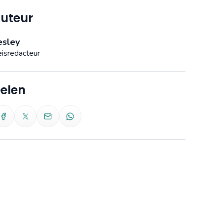
uteur
esley
isredacteur
elen