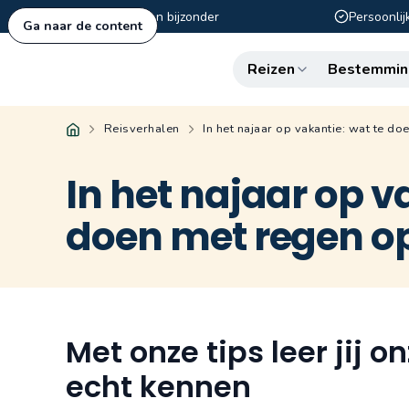
Authentiek en bijzonder
Persoonlij
Ga naar de content
Reizen
Bestemmin
Reisverhalen
In het najaar op vakantie: wat te d
In het najaar op v
doen met regen o
Met onze tips leer jij
echt kennen