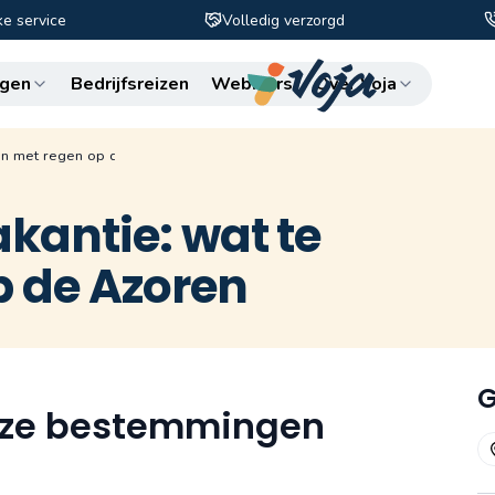
ke service
Volledig verzorgd
Zo
gen
Bedrijfsreizen
Webinars
Over Voja
oen met regen op de Azoren
akantie: wat te
p de Azoren
G
 onze bestemmingen