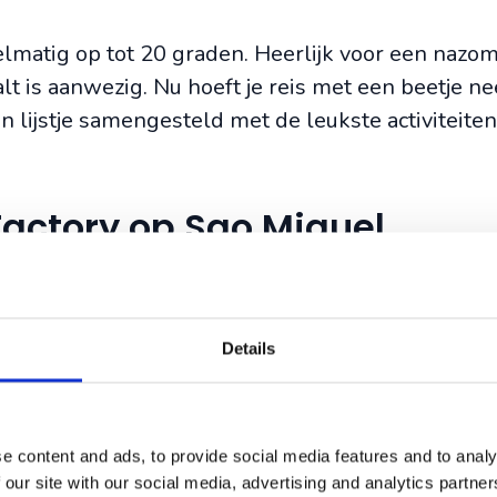
lmatig op tot 20 graden. Heerlijk voor een nazo
alt is aanwezig. Nu hoeft je reis met een beetje n
n lijstje samengesteld met de leukste activiteiten
Factory op Sao Miguel
buitenshuis, maar als je iets overdekt zoekt dan zi
 Onze favoriet is misschien wel de
Gorreana Tea 
deren. Je ziet, ruikt en proeft de verschillende s
Details
a worden geteeld. Terwijl de lucht langzaam opkl
ee met uitzicht op de golvende theevelden.
e content and ads, to provide social media features and to analy
 our site with our social media, advertising and analytics partn