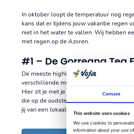
In oktober loopt de temperatuur nog rege
kans dat er tijdens jouw vakantie regen v
niet in het water te vallen. Wij hebben ee
met regen op de Azoren.
#1 – De Gorreana Tea 
De meeste highlights op
Sao Miguel
zijn 
verschillende musea een goed beginpunt.
Hier zit je met je neus bovenop de theebla
Consent
die op de oudste theeplantage van Europ
jij van een lokaal geproduceerd kopje th
This website uses cookies
We use cookies to personalis
information about your use of