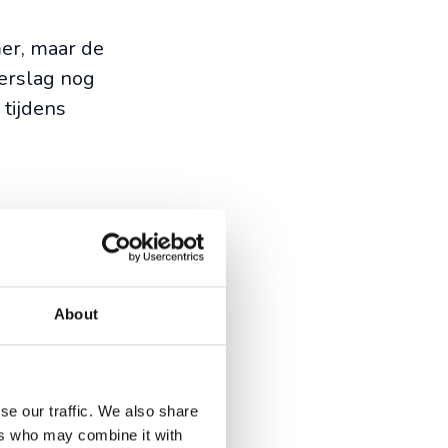
mer, maar de
eerslag nog
 tijdens
jn de
Factory
.
oorten thee
About
aart geniet
se our traffic. We also share
ers who may combine it with