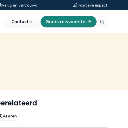
Veilig en vertrouwd
Positieve impact
eken
Contact
Gratis reisvoorstel
erelateerd
Azoren