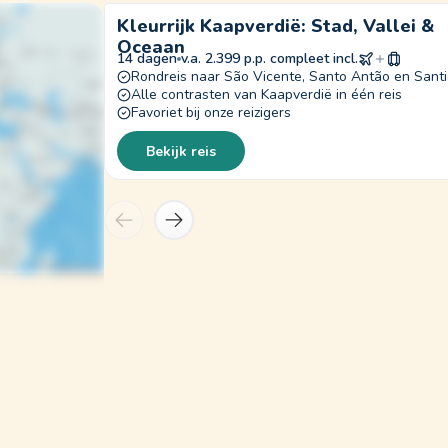
Kleurrijk Kaapverdië: Stad, Vallei &
Meest gekozen!
Oceaan
14 dagen
v.a. 2.399 p.p. compleet incl.
Rondreis naar São Vicente, Santo Antão en Sant
Alle contrasten van Kaapverdië in één reis
Favoriet bij onze reizigers
Bekijk reis