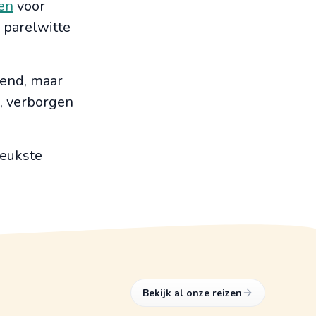
en
voor
 parelwitte
kend, maar
, verborgen
leukste
Bekijk al onze reizen