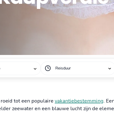
Reisduur
ë
roeid tot een populaire
vakantiebestemming
. Ee
helder zeewater en een blauwe lucht zijn de elem