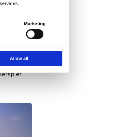
 services.
Marketing
ukke)
eg zie je
Allow all
je kan er
serspier