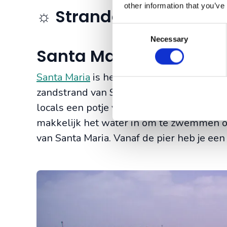
other information that you’ve
☼ Stranden op Sal
Consent
Necessary
Selection
Santa Maria baai
Santa Maria
is het toeristische dorp op
Sa
zandstrand van Santa Maria is zo’n 8 km
locals een potje voetbal spelen of trucs u
makkelijk het water in om te zwemmen of
van Santa Maria. Vanaf de pier heb je een