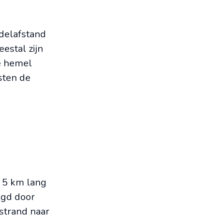
ndelafstand
eestal zijn
de hemel
sten de
n 5 km lang
lgd door
 strand naar