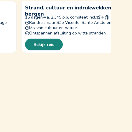
Strand, cultuur en indrukwekkende
bergen
15 dagen
v.a. 2.349 p.p. compleet incl.
iago
Rondreis naar São Vicente, Santo Antão en Sal
Mix van cultuur en natuur
Ontspannen afsluiting op witte stranden
Bekijk reis