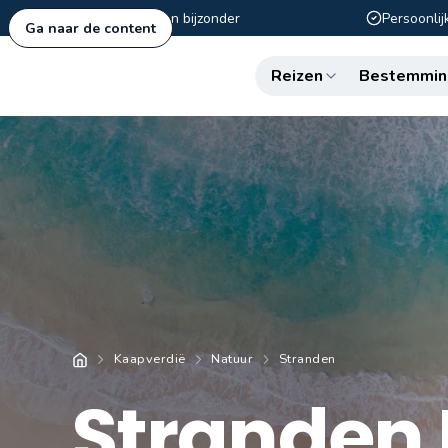
Authentiek en bijzonder
Persoonlij
Ga naar de content
Reizen
Bestemmin
Kaapverdië
Natuur
Stranden
Stranden