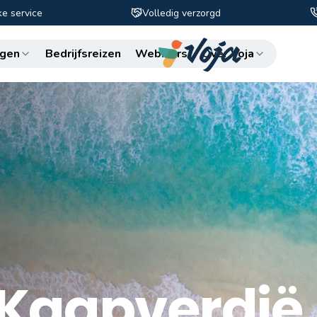
ke service
Volledig verzorgd
Zo
gen
Bedrijfsreizen
Webinars
Over Voja
 Kaapverdië