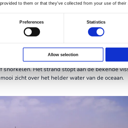
 provided to them or that they’ve collected from your use of their
Preferences
Statistics
l
en meest bezocht voor strandvakanties. Het (dr
 lang en loopt langs meerdere beachclubs. Onderw
Allow selection
ithalen met surfboards. Het water is vrij kalm en 
 snorkelen. Het strand stopt aan de bekende vis
 mooi zicht over het helder water van de oceaan.