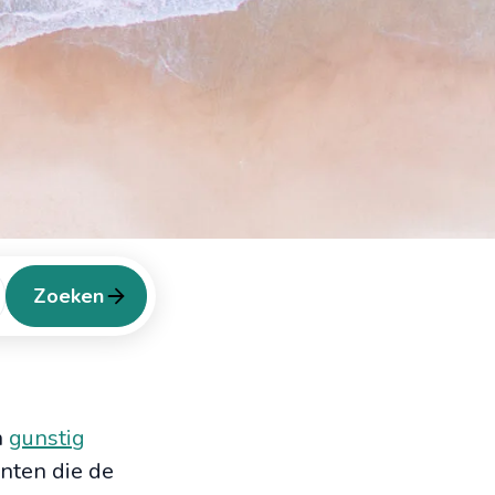
Zoeken
n
gunstig
enten die de