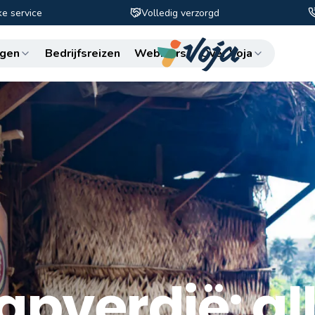
ke service
Volledig verzorgd
Zo
gen
Bedrijfsreizen
Webinars
Over Voja
apverdië: al