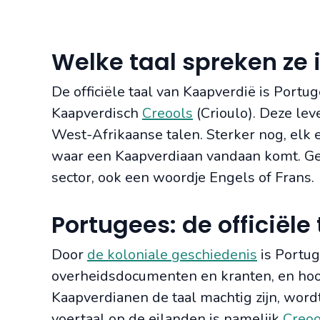
Welke taal spreken ze 
De officiële taal van Kaapverdië is Portuge
Kaapverdisch
Creools
(Crioulo). Deze lev
West-Afrikaanse talen. Sterker nog, elk e
waar een Kaapverdiaan vandaan komt. Gel
sector, ook een woordje Engels of Frans.
Portugees: de officiële 
Door
de koloniale geschiedenis
is Portug
overheidsdocumenten en kranten, en hoor
Kaapverdianen de taal machtig zijn, wordt
voertaal op de eilanden is namelijk
Creoo