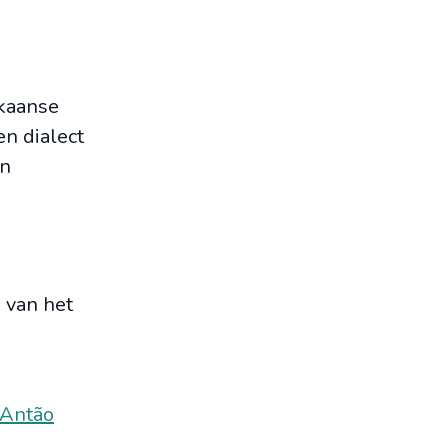
ikaanse
en dialect
en
 van het
 Antão