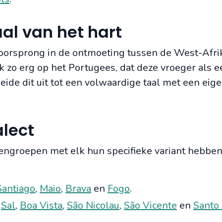
aal van het hart
n oorsprong in de ontmoeting tussen de West-Afr
k zo erg op het Portugees, dat deze vroeger als e
de dit uit tot een volwaardige taal met een eig
alect
dengroepen met elk hun specifieke variant hebben
Santiago
,
Maio
,
Brava
en
Fogo
.
:
Sa
l
,
Boa Vis
ta
,
São Nicolau
,
São Vicente
en
Santo