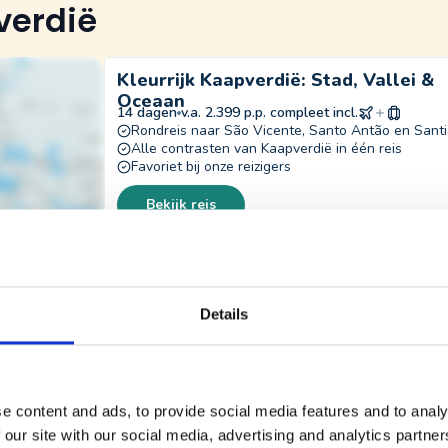
verdië
Kleurrijk Kaapverdië: Stad, Vallei &
Meest gekozen!
Oceaan
14 dagen
v.a. 2.399 p.p. compleet incl.
Rondreis naar São Vicente, Santo Antão en Sant
Alle contrasten van Kaapverdië in één reis
Favoriet bij onze reizigers
Bekijk reis
Details
e content and ads, to provide social media features and to analy
 our site with our social media, advertising and analytics partn