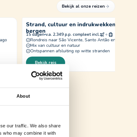
Bekijk al onze reizen
Strand, cultuur en indrukwekkende
bergen
15 dagen
v.a. 2.349 p.p. compleet incl.
iago
Rondreis naar São Vicente, Santo Antão en Sal
Mix van cultuur en natuur
Ontspannen afsluiting op witte stranden
Bekijk reis
About
se our traffic. We also share
ers who may combine it with