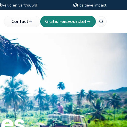
Veilig en vertrouwd
Positieve impact
eken
Contact
Gratis reisvoorstel
les