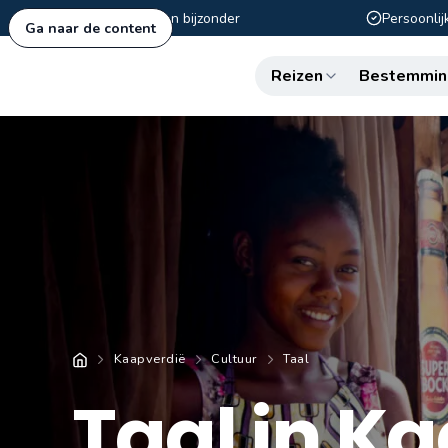
Authentiek en bijzonder
Persoonlij
Ga naar de content
Reizen
Bestemmin
Kaapverdië
Cultuur
Taal
Taal in Ka