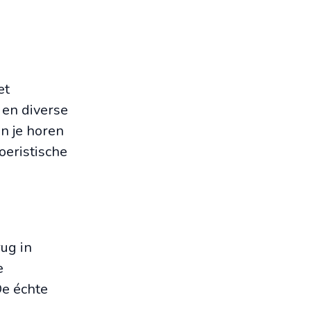
et
 en diverse
un je horen
oeristische
rug in
e
De échte