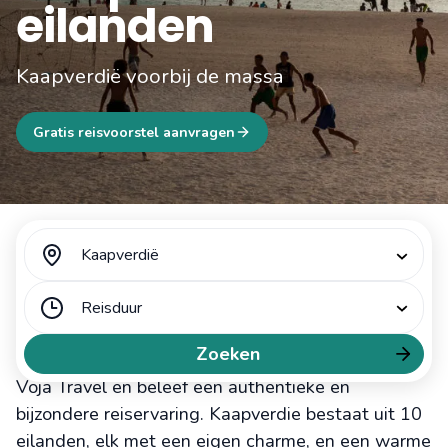
eilanden
Kaapverdië voorbij de massa
Gratis reisvoorstel aanvragen
Kaapverdië
De Kaapverdische eilanden
Reisduur
Voja Travel is dé specialist van de Benelux voor de
Zoeken
Kaapverdische eilanden. Ontdek Kaapverdië met
Voja Travel en beleef een authentieke en
bijzondere reiservaring. Kaapverdie bestaat uit 10
eilanden, elk met een eigen charme, en een warme