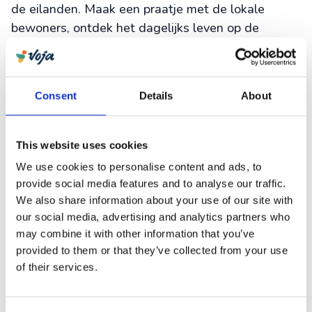
de eilanden. Maak een praatje met de lokale
bewoners, ontdek het dagelijks leven op de
eilanden, proef van de overheerlijke keuken en
wordt verliefd op de Kaapverdische cultuur.
Zon, zee en strand op Sal, Boa
Consent
Details
About
Vista & Maio
De Kaapverdische eilanden staan bekend om hun
This website uses cookies
stranden. Vooral Sal is geliefd onder de
We use cookies to personalise content and ads, to
zonaanbidders. Met kilometers aan witte
provide social media features and to analyse our traffic.
zandstranden, de azuurblauwe zee en het
We also share information about your use of our site with
gezellige Santa Maria is dat ook niet zo raar. Er
our social media, advertising and analytics partners who
may combine it with other information that you’ve
kan ge-(wind)surft, gesnorkeld en gedoken
provided to them or that they’ve collected from your use
worden. Steek je tenen in het warme zand en
of their services.
geniet van een verfrissende caipirinha onder de
wuivende palmbomen. Heel veel beter wordt het
niet.