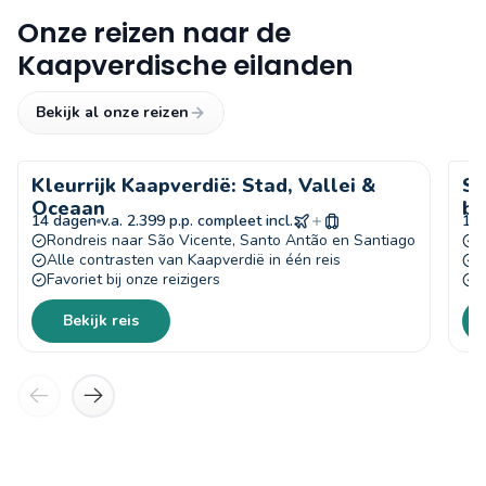
Onze reizen naar de
Kaapverdische eilanden
Bekijk al onze reizen
Kleurrijk Kaapverdië: Stad, Vallei &
St
Meest gekozen!
Oceaan
be
14 dagen
v.a. 2.399 p.p. compleet incl.
15
Rondreis naar São Vicente, Santo Antão en Santiago
R
Alle contrasten van Kaapverdië in één reis
M
Favoriet bij onze reizigers
O
Bekijk reis