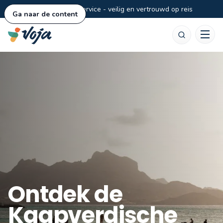
Persoonlijke service - veilig en vertrouwd op reis
Ga naar de content
Zoeken
Ontdek de
Kaapverdische