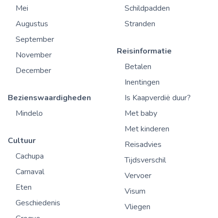
Mei
Schildpadden
Augustus
Stranden
September
Reisinformatie
November
Betalen
December
Inentingen
Bezienswaardigheden
Is Kaapverdië duur?
Mindelo
Met baby
Met kinderen
Cultuur
Reisadvies
Cachupa
Tijdsverschil
Carnaval
Vervoer
Eten
Visum
Geschiedenis
Vliegen