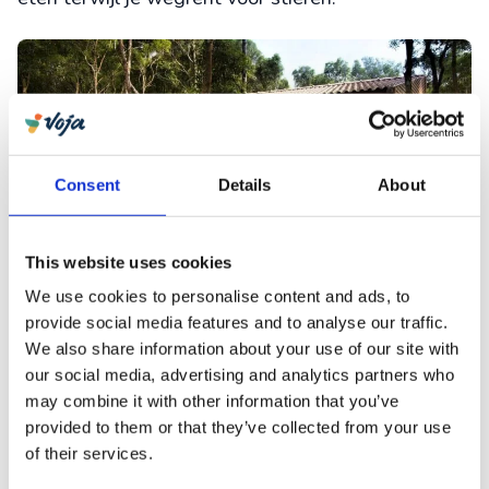
Consent
Details
About
This website uses cookies
We use cookies to personalise content and ads, to
provide social media features and to analyse our traffic.
Een uniek verblijf
We also share information about your use of our site with
Vaak is het in de herfstmaanden een stuk rustiger
our social media, advertising and analytics partners who
may combine it with other information that you’ve
op de Azoren, toch is het slim om op tijd te
provided to them or that they’ve collected from your use
boeken. Vooral nu. Veel reizigers hebben hun
of their services.
Azoren vakantie vanwege corona uitgesteld en