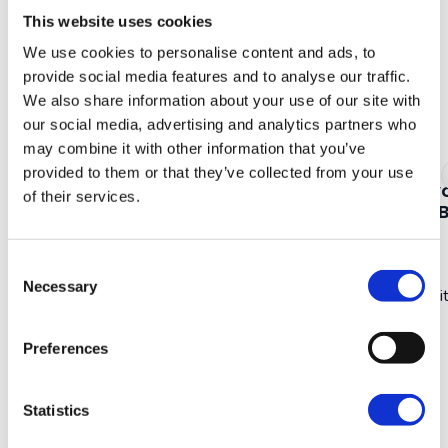
This website uses cookies
Vergelijkbare reisverhalen
We use cookies to personalise content and ads, to
provide social media features and to analyse our traffic.
Alles bekijken
We also share information about your use of our site with
our social media, advertising and analytics partners who
may combine it with other information that you’ve
20 juli 2026
20 juli 2026
provided to them or that they’ve collected from your use
Kaapverdië
Reisadviezen: Veilig &
Kaapverdië vo
of their services.
Onbezorgd
Alles over de
Haaien
Consent
Nino
Nino
Necessary
Selection
Lead Digital & Innovation
Lead Digit
Preferences
Statistics