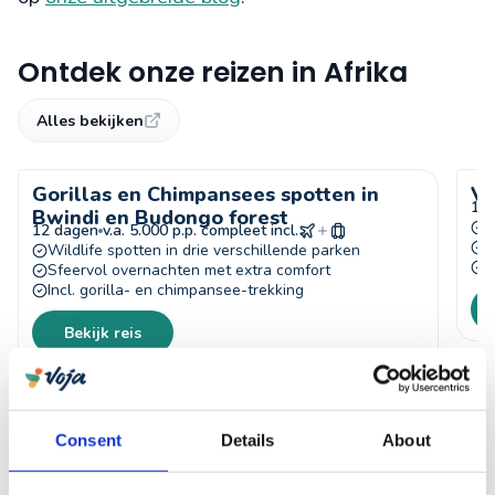
Ontdek onze reizen in Afrika
Alles bekijken
Gorillas en Chimpansees spotten in
Va
12
Bwindi en Budongo forest
W
12 dagen
v.a. 5.000 p.p. compleet incl.
S
Wildlife spotten in drie verschillende parken
O
Sfeervol overnachten met extra comfort
Incl. gorilla- en chimpansee-trekking
Bekijk reis
Consent
Details
About