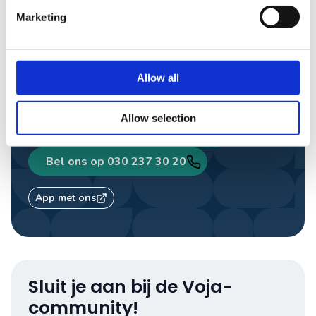
Marketing
Vragen of persoonlijk
reisadvies?
Een van onze travel designers helpt je graag
Allow all
verder.
Allow selection
Gratis reisvoorstel aanvragen
Bel ons op 030 237 30 20
App met ons
Sluit je aan bij de Voja-
community!