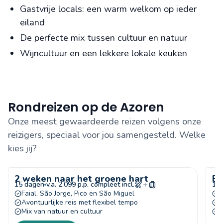
Gastvrije locals: een warm welkom op ieder
eiland
De perfecte mix tussen cultuur en natuur
Wijncultuur en een lekkere lokale keuken
Rondreizen op de Azoren
Onze meest gewaardeerde reizen volgens onze
reizigers, speciaal voor jou samengesteld. Welke
kies jij?
2 weken naar het groene hart
Eu
15 dagen
v.a. 2.099 p.p. compleet incl.
15
Faial, São Jorge, Pico en São Miguel
E
Avontuurlijke reis met flexibel tempo
O
Mix van natuur en cultuur
W