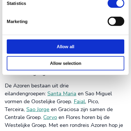
Statistics
Eilandhoppen tijdens een
Marketing
rondreis op de Azoren
Waarom zou je op één plek blijven als je ook
Allow all
makkelijk meer eilanden combineert. Met een
rondreis ervaar je de verschillende eilanden pas
Allow selection
echt. Dit doe je heel gemakkelijk met de boot of
met het vliegtuig.
De Azoren bestaan uit drie
eilandengroepen:
Santa Maria
en Sao Miguel
vormen de Oostelijke Groep.
Faial
, Pico,
Terceira,
Sao Jorge
en Graciosa zijn samen de
Centrale Groep.
Corvo
en Flores horen bij de
Westelijke Groep. Met een rondreis Azoren hop je