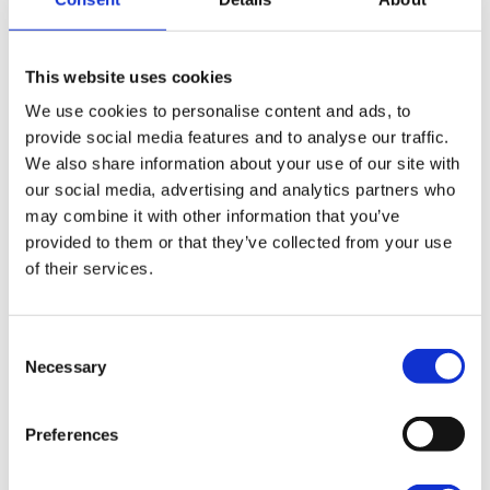
eilanden tijdens je reis. De wegen op de Azoren
zijn goed onderhouden en lopen vaak in een ring
This website uses cookies
langs de kust. Enkele wegen slingeren het
binnenland in, steeds hoger tot de bergtoppen
We use cookies to personalise content and ads, to
provide social media features and to analyse our traffic.
dichterbij komen. Je kunt op sommige plekken ook
We also share information about your use of our site with
offroad naar meer afgelegen accommodaties en
our social media, advertising and analytics partners who
plaatsen.
may combine it with other information that you’ve
provided to them or that they’ve collected from your use
of their services.
Consent
Necessary
Selection
Preferences