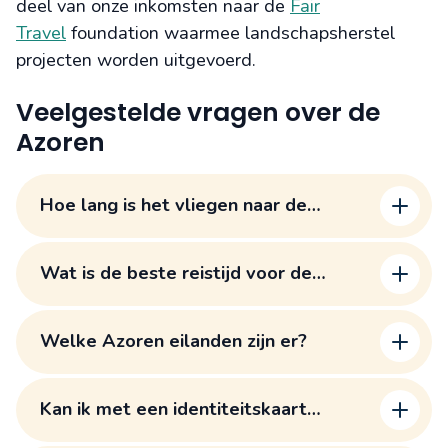
deel van onze inkomsten naar de
Fair
Travel
foundation waarmee landschapsherstel
projecten worden uitgevoerd.
Veelgestelde vragen over de
Azoren
Hoe lang is het vliegen naar de
Azoren?
Wat is de beste reistijd voor de
Azoren?
Het klimaat op de Azoren
Welke Azoren eilanden zijn er?
Kan ik met een identiteitskaart
reizen?