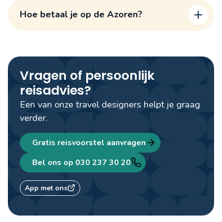
Hoe betaal je op de Azoren?
Munteenheid Azoren
“Hoogseizoen”
Vragen of persoonlijk
Zijn de Azoren duur?
reisadvies?
Een van onze travel designers helpt je graag
verder.
Gratis reisvoorstel aanvragen
Bel ons op 030 237 30 20
App met ons
Pinnen op de Azoren