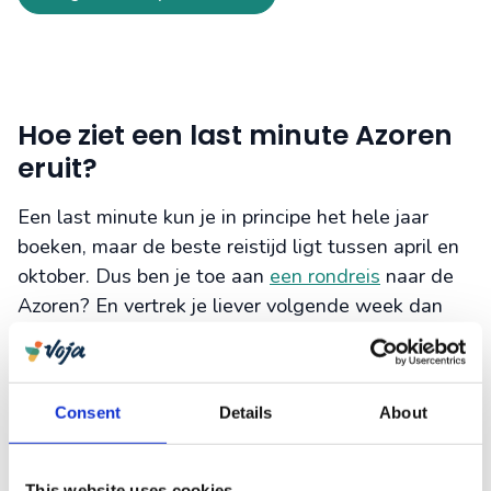
Hoe ziet een last minute Azoren
eruit?
Een last minute kun je in principe het hele jaar
boeken, maar de beste reistijd ligt tussen april en
oktober. Dus ben je toe aan
een rondreis
naar de
Azoren? En vertrek je liever volgende week dan
volgende maand? Dan zijn onze last-minute reizen
misschien iets voor jou. Als Azoren specialist
kunnen wij helpen met een reis op maat, fly drives
Consent
Details
About
en rondreizen.
This website uses cookies