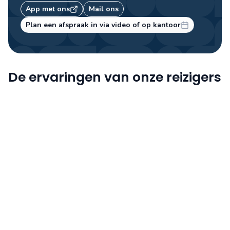
Sem
App met ons
Mail ons
Travel designer
Plan een afspraak in via video of op kantoor
De ervaringen van onze reizigers