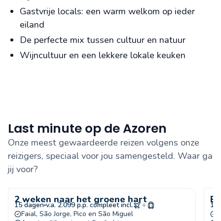
Gastvrije locals: een warm welkom op ieder
eiland
De perfecte mix tussen cultuur en natuur
Wijncultuur en een lekkere lokale keuken
Last minute op de Azoren
Onze meest gewaardeerde reizen volgens onze
reizigers, speciaal voor jou samengesteld. Waar ga
jij voor?
2 weken naar het groene hart
Eu
15 dagen
v.a. 2.099 p.p. compleet incl.
15
Faial, São Jorge, Pico en São Miguel
E