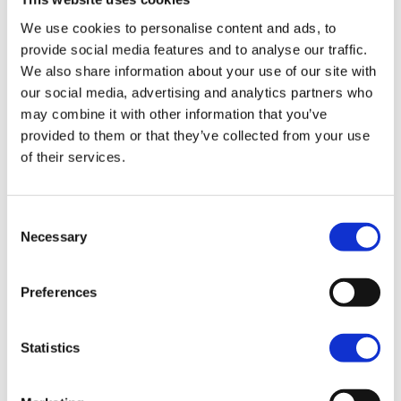
We use cookies to personalise content and ads, to
provide social media features and to analyse our traffic.
Voordelen van een Azoren reis
We also share information about your use of our site with
met Voja Travel
our social media, advertising and analytics partners who
may combine it with other information that you’ve
Intieme ervaring van de sfeer en cultuur
provided to them or that they’ve collected from your use
Bijdrage aan een eerlijkere reiswereld
of their services.
Aangesloten bij de SGR en het
Calamiteitenfonds
Consent
Meerdere keren in de week vertrekken vanaf
Necessary
Selection
Nederland en België
Rondreis boekbaar tot 1 week voor vertrek
Preferences
Geen massatoerisme
Statistics