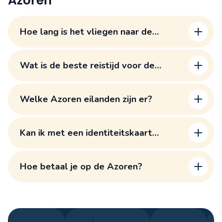
Azoren
Hoe lang is het vliegen naar de
Azoren?
Wat is de beste reistijd voor de
Azoren?
Het klimaat op de Azoren
Welke Azoren eilanden zijn er?
Kan ik met een identiteitskaart
reizen?
Hoe betaal je op de Azoren?
Munteenheid Azoren
“Hoogseizoen”