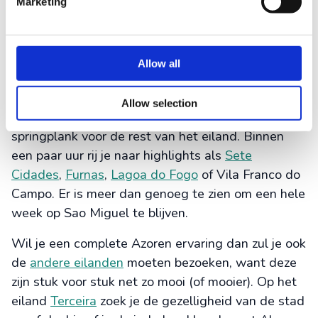
Marketing
Een last minute Azoren fly drive
Na een vlucht van 5 uur, kom je aan op het
Allow all
vliegveld van
Sao Miguel
waar je ,indien gewenst,
direct je huurauto kunt ophalen. Je accommodatie
Allow selection
bevindt zich in
Ponta Delgada
, een uitstekende
springplank voor de rest van het eiland. Binnen
een paar uur rij je naar highlights als
Sete
Cidades
,
Furnas
,
Lagoa do Fogo
of Vila Franco do
Campo. Er is meer dan genoeg te zien om een hele
week op Sao Miguel te blijven.
Wil je een complete Azoren ervaring dan zul je ook
de
andere eilanden
moeten bezoeken, want deze
zijn stuk voor stuk net zo mooi (of mooier). Op het
eiland
Terceira
zoek je de gezelligheid van de stad