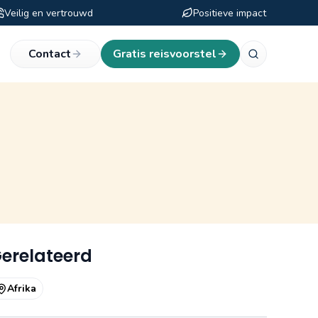
Veilig en vertrouwd
Positieve impact
eken
Contact
Gratis reisvoorstel
erelateerd
Afrika