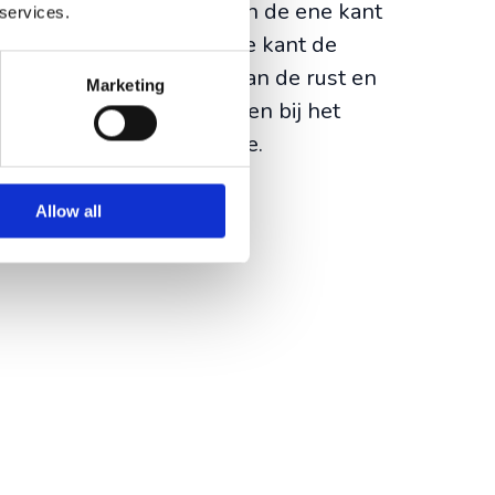
iland kon overzien. Met aan de ene kant
 services.
andschap en aan de andere kant de
 op de top genoten we van de rust en
Marketing
e Kaapverdische gerechten bij het
na de Chá do Monte Verde.
Allow all