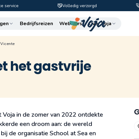
ke service
Volledig verzorgd
Zo
gen
Bedrijfsreizen
Webinars
Over Voja
 Vicente
 het gastvrije
G
 Voja in de zomer van 2022 ontdekte
wakkerde een droom aan: de wereld
 bij de organisatie School at Sea en