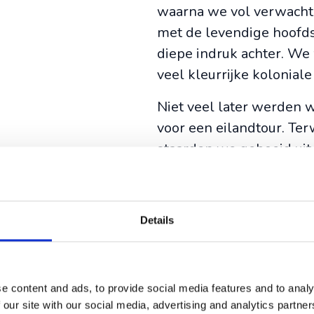
waarna we vol verwacht
met de levendige hoofds
diepe indruk achter. We
veel kleurrijke kolonia
Niet veel later werden w
voor een eilandtour. Ter
staarden we geboeid uit
Kaapverdische leven aan
Details
Langzaam begon het lan
stad in voor het groen
de berg ‘Monde Verde’ op,
e content and ads, to provide social media features and to analy
spectaculairder werd. Ui
 our site with our social media, advertising and analytics partn