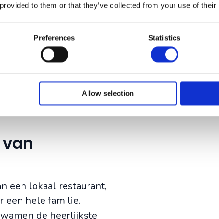
waar je bijna het hele e
 provided to them or that they’ve collected from your use of their
het ruige vulkanische l
oneindige oceaan. Boven
Preferences
Statistics
proefden we van typisch
schattige theehuis Caba
Allow selection
 van
n een lokaal restaurant,
 een hele familie.
 kwamen de heerlijkste