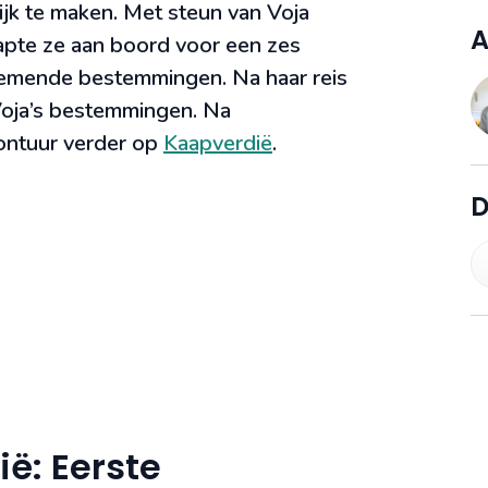
jk te maken. Met steun van Voja
A
tapte ze aan boord voor een zes
emende bestemmingen. Na haar reis
 Voja’s bestemmingen. Na
vontuur verder op
Kaapverdië
.
D
ë: Eerste