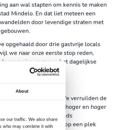
ing aan wal stapten om kennis te maken
tad Mindelo. En dat liet meteen een
 wandelden door levendige straten met
le gebouwen.
e opgehaald door drie gastvrije locals
wijl we naar onze eerste stop reden,
 de raampjes en zagen het dagelijkse
 ons voorbijgaan.
About
dschap te veranderen. We verruilden de
e landschap. We klommen hoger en hoger
 terwijl het uitzicht steeds
se our traffic. We also share
teindelijk stapten we uit op een plek
ers who may combine it with