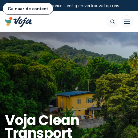
Persoonlijke service - veilig en vertrouwd op reis
Ga naar de content
Zoeken
Voja Clean
Transport