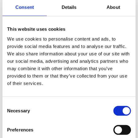
uniek: bij ons reis je altijd met een positieve
Consent
Details
About
impact.
Lees meer over Voja community
This website uses cookies
We use cookies to personalise content and ads, to
provide social media features and to analyse our traffic.
We also share information about your use of our site with
Vragen of persoonlijk
our social media, advertising and analytics partners who
reisadvies?
may combine it with other information that you’ve
provided to them or that they’ve collected from your use
Een van onze travel designers helpt je graag
of their services.
verder.
Gratis reisvoorstel aanvragen
Consent
Necessary
Selection
Bel ons op 030 237 30 20
Preferences
App met ons