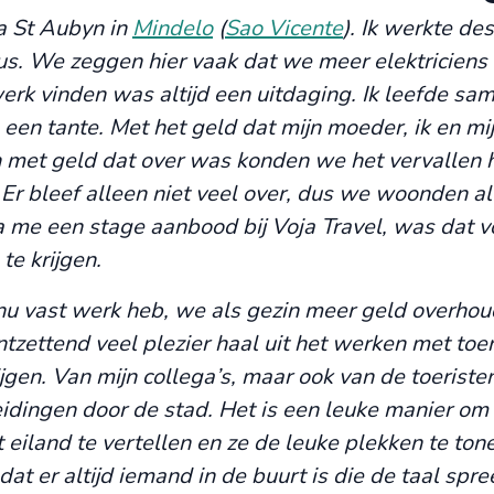
a St Aubyn in
Mindelo
(
Sao Vicente
). Ik werkte des
klus. We zeggen hier vaak dat we meer elektricien
erk vinden was altijd een uitdaging. Ik leefde sa
 een tante. Met het geld dat mijn moeder, ik en mi
 met geld dat over was konden we het vervallen 
Er bleef alleen niet veel over, dus we woonden al
ua me een stage aanbood bij Voja Travel, was dat v
te krijgen.
ik nu vast werk heb, we als gezin meer geld overho
tzettend veel plezier haal uit het werken met toer
jgen. Van mijn collega’s, maar ook van de toeristen 
idingen door de stad. Het is een leuke manier om
eiland te vertellen en ze de leuke plekken te tone
at er altijd iemand in de buurt is die de taal spre