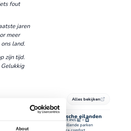
ets fout
aatste jaren
oor meer
 ons land.
zijn tijd.
. Gelukkig
Alles bekijken
Safari, cultuur en tropische eilanden
W
15 dagen
v.a. 4.800 p.p. compleet incl.
1
Wildlife spotten in drie verschillende parken
About
Sfeervol overnachten met extra comfort