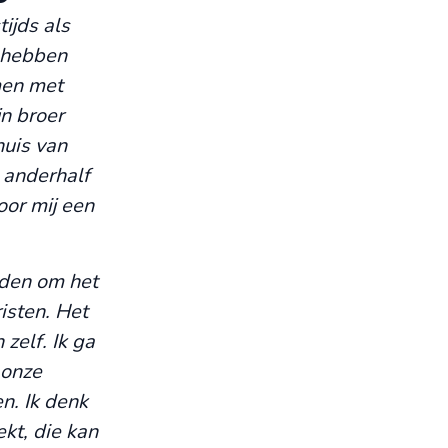
tijds als
s hebben
men met
jn broer
huis van
 anderhalf
oor mij een
uden om het
isten. Het
zelf. Ik ga
 onze
n. Ik denk
ekt, die kan