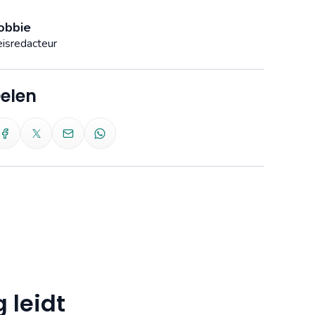
obbie
isredacteur
elen
 leidt