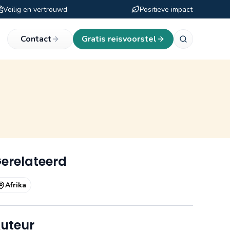
Veilig en vertrouwd
Positieve impact
eken
Contact
Gratis reisvoorstel
erelateerd
Afrika
uteur