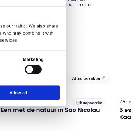
Ontspannen afsluiten op een tropisch eiland
Bekijk reis
se our traffic. We also share
ers who may combine it with
 services.
Marketing
Alles bekijken
Allow all
6 juli 2026
29 s
Kaapverdië
Eén met de natuur in São Nicolau
6 es
Kaa