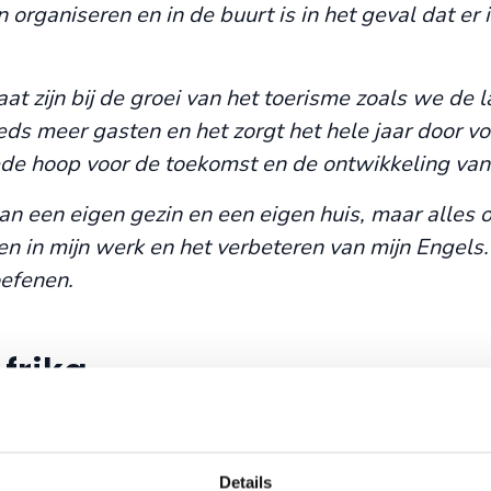
n organiseren en in de buurt is in het geval dat er i
t zijn bij de groei van het toerisme zoals we de l
teeds meer gasten en het zorgt het hele jaar door v
de hoop voor de toekomst en de ontwikkeling van
an een eigen gezin en een eigen huis, maar alles op 
en in mijn werk en het verbeteren van mijn Engels
oefenen.
frika
Van Murchison Falls tot Ssese Islands
12 dagen
v.a. 3.500 p.p. compleet incl.
Wildlife spotten in drie verschillende parken
Details
Sfeervol overnachten met extra comfort