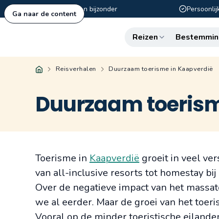
Authentiek en bijzonder
Persoonlij
Ga naar de content
Reizen
Bestemmin
Reisverhalen
Duurzaam toerisme in Kaapverdië
Duurzaam toerism
Toerisme in
Kaapverdië
groeit in veel ve
van all-inclusive resorts tot homestay bi
Over de negatieve impact van het massat
we al eerder. Maar de groei van het toeri
Vooral op de minder toeristische eiland