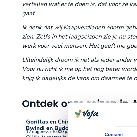
vertellen wat er te doen is, dat voor ze ka
gaat.
Ik denk dat wij Kaapverdianen enorm gebaa
zien. Zelfs in het laagseizoen zie je nu s
werk voor veel mensen. Het geeft me goe
Uiteindelijk droom ik net als ieder ander v
Voor nu richt ik me op het nog beter word
krijg ik dagelijks de kans om daarmee te 
Ontdek onze reizen in A
Gorillas en Chimpansees spotten in
Bwindi en Budongo forest
12 dagen
v.a. 5.000 p.p. compleet incl.
Consent