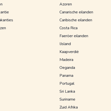
en
Azoren
antie
Canarische eilanden
kanties
Caribische eilanden
izen
Costa Rica
Faeröer eilanden
IJsland
Kaapverdië
Madeira
Oeganda
Panama
Portugal
Sri Lanka
Suriname
Zuid Afrika