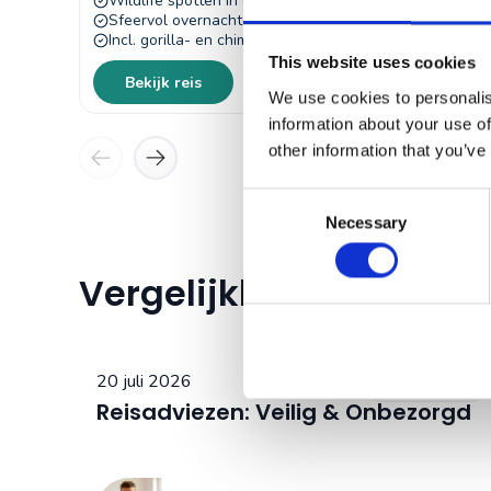
Wildlife spotten in drie verschillende parken
Sfeervol overnachten met extra comfort
Incl. gorilla- en chimpansee-trekking
This website uses cookies
Bekijk reis
We use cookies to personalis
information about your use of
other information that you’ve
Consent
Necessary
Selection
Vergelijkbare reisverh
20 juli 2026
Kaapverdië
Reisadviezen: Veilig & Onbezorgd