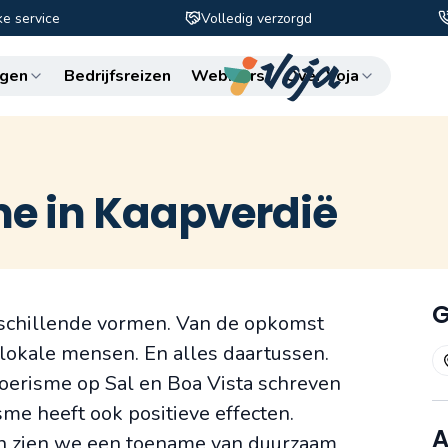
ke service
Volledig verzorgd
Zo
gen
Bedrijfsreizen
Webinars
Over Voja
e in Kaapverdië
G
rschillende vormen. Van de opkomst
j lokale mensen. En alles daartussen.
oerisme op Sal en Boa Vista schreven
sme heeft ook positieve effecten.
A
en zien we een toename van duurzaam