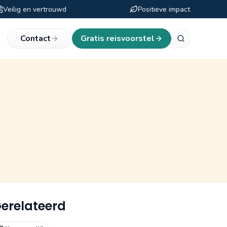
Veilig en vertrouwd
Positieve impact
eken
Contact
Gratis reisvoorstel
erelateerd