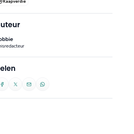
Kaapverdië
uteur
obbie
isredacteur
elen