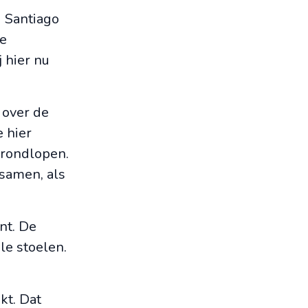
d Santiago
de
 hier nu
 over de
e hier
s rondlopen.
 samen, als
nt. De
le stoelen.
kt. Dat