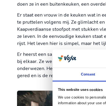
doen ze in een buitenkeuken, een overde
Er staat een vrouw in de keuken wat in een 
te pruttelen volgens mij. Ze glimlacht en 
Kaapverdiaanse stoofpot met stukken vle
ze leven. In de eenvoudige keuken staat 
rijst. Het leven hier is simpel, maar het l
Er heerst een samenhorigheidsgevoel. H
bij elkaar. Ze werken overdag samen om
onderwezen. Het is eigenlijk zoals in 
Consent
gered en is de reden dat hun culturele w
This website uses cookies
We use cookies to personalis
information about your use of