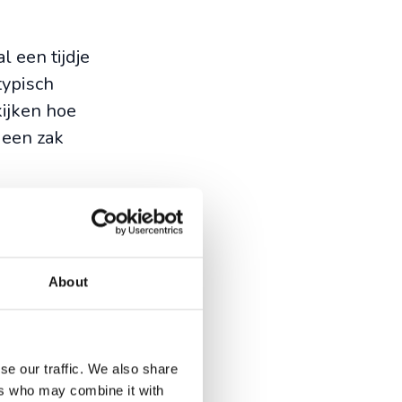
l een tijdje
typisch
ijken hoe
 een zak
en ze toch
gevoed en
eeft hun
About
se our traffic. We also share
ers who may combine it with