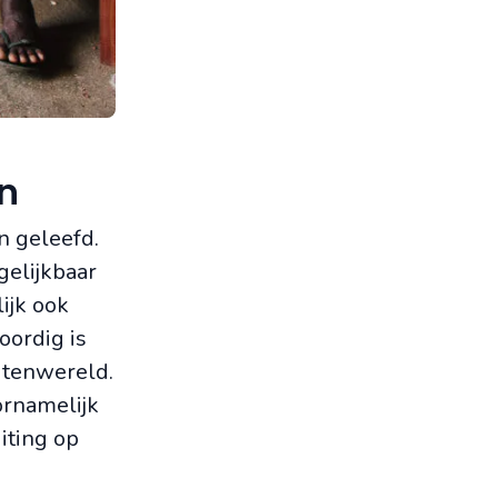
n
n geleefd.
gelijkbaar
ijk ook
oordig is
uitenwereld.
ornamelijk
iting op