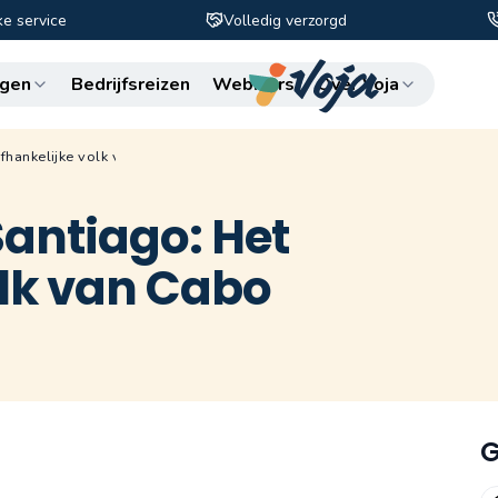
ke service
Volledig verzorgd
Zo
gen
Bedrijfsreizen
Webinars
Over Voja
fhankelijke volk van Cabo Verde
antiago: Het
olk van Cabo
G