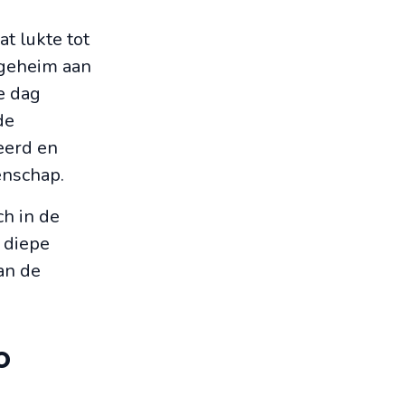
t lukte tot
 geheim aan
e dag
de
eerd en
nschap.
h in de
 diepe
an de
o