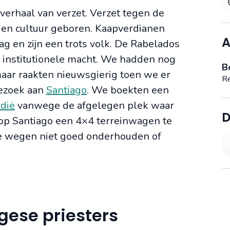
verhaal van verzet. Verzet tegen de
nd en cultuur geboren. Kaapverdianen
A
g en zijn een trots volk. De Rabelados
e institutionele macht. We hadden nog
B
maar raakten nieuwsgierig toen we er
Re
bezoek aan
Santiago
. We boekten een
rdië
vanwege de afgelegen plek waar
D
 op Santiago een 4×4 terreinwagen te
e wegen niet goed onderhouden of
gese priesters