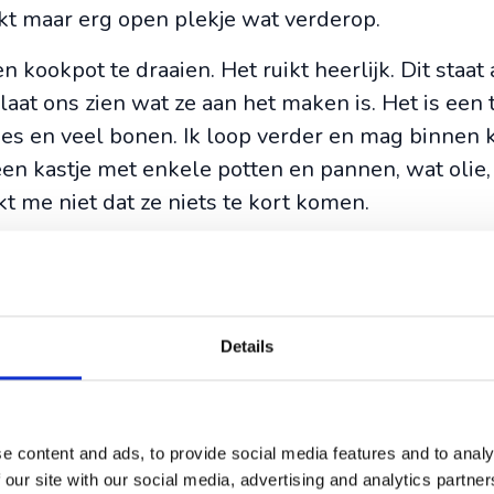
kt maar erg open plekje wat verderop.
kookpot te draaien. Het ruikt heerlijk. Dit staat a
laat ons zien wat ze aan het maken is. Het is een 
es en veel bonen. Ik loop verder en mag binnen k
een kastje met enkele potten en pannen, wat olie,
ijkt me niet dat ze niets te kort komen.
oewel de families elk een aparte hut hebben won
 te overleven en hun kinderen worden samen op
een commune. Dat samenblijven en samenwerken h
Details
aarden en tradities het hebben overleefd.
e content and ads, to provide social media features and to analy
 our site with our social media, advertising and analytics partn