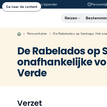
Authentiek en bijzonder
Persoonlij
Ga naar de content
Reizen
Bestemmin
Reisverhalen
De Rabelados op Santiago: Het ona
De Rabelados op S
onafhankelijke v
Verde
Verzet