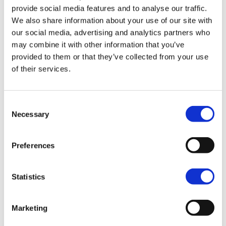
provide social media features and to analyse our traffic.
We also share information about your use of our site with
Kleurrijk Kaapverdië: Stad, Vallei &
St
Meest gekozen!
our social media, advertising and analytics partners who
Oceaan
be
14 dagen
v.a. 2.399 p.p. compleet incl.
15
may combine it with other information that you’ve
Rondreis naar São Vicente, Santo Antão en Santiago
R
provided to them or that they’ve collected from your use
Alle contrasten van Kaapverdië in één reis
M
of their services.
Favoriet bij onze reizigers
O
Bekijk reis
Consent
Necessary
Selection
Preferences
Statistics
Vergelijkbare reisverhalen
Alles bekijken
Marketing