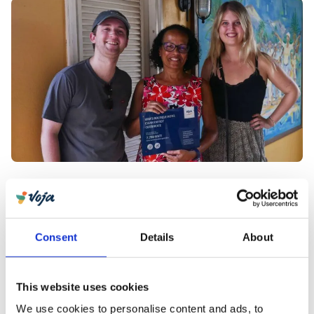
Kom meer te weten over de
missie
van Voja en
verbeter samen met ons de wereld met je reis!
Consent
Details
About
Ontdek onze reizen in
Kaapverdië
This website uses cookies
Alles bekijken
We use cookies to personalise content and ads, to