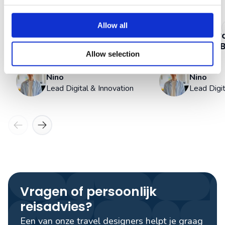
20 juli 2026
20 juli 2026
Allow all
Kaapverdië
Reisadviezen: Veilig &
Kaapverdië vo
Onbezorgd
Alles over de
Allow selection
Haaien
Nino
Nino
Lead Digital & Innovation
Lead Digit
Vragen of persoonlijk
reisadvies?
Een van onze travel designers helpt je graag