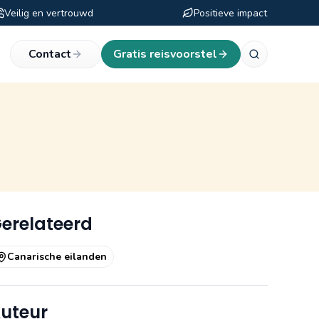
Veilig en vertrouwd
Positieve impact
eken
Contact
Gratis reisvoorstel
erelateerd
Canarische eilanden
uteur