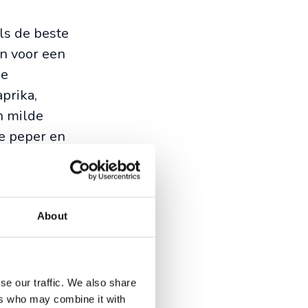
als de beste
n voor een
ee
prika,
en milde
se peper en
- of
About
ten ze het
pot is een
et te
se our traffic. We also share
ers who may combine it with
 is niet te