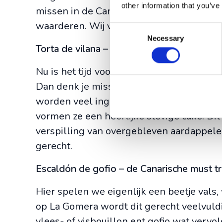
other information that you’ve
missen in de Canarische keuken. Dit gerec
waarderen. Wij vinden het in ieder geval 
Consent
Necessary
Selection
Torta de vilana – een dessert van aardapp
Nu is het tijd voor een typisch dessert v
Dan denk je misschien: ‘huh? aardappelen 
worden veel ingrediënten aan toegevoegd
vormen ze een heerlijke stevige cake. Di
verspilling van overgebleven aardappelen 
gerecht.
Escaldón de gofio – de Canarische must t
Hier spelen we eigenlijk een beetje vals,
op La Gomera wordt dit gerecht veelvuldi
vlees- of visbouillon ent gofio wat verv