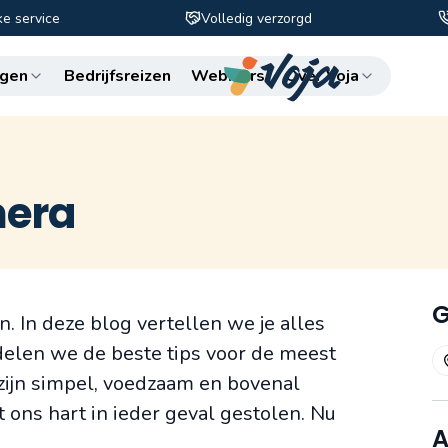
ke service
Volledig verzorgd
Zo
gen
Bedrijfsreizen
Webinars
Over Voja
mera
G
. In deze blog vertellen we je alles
delen we de beste tips voor de meest
 zijn simpel, voedzaam en bovenal
 ons hart in ieder geval gestolen. Nu
A