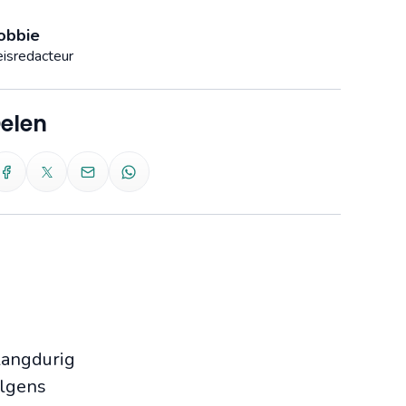
obbie
isredacteur
elen
 langdurig
olgens