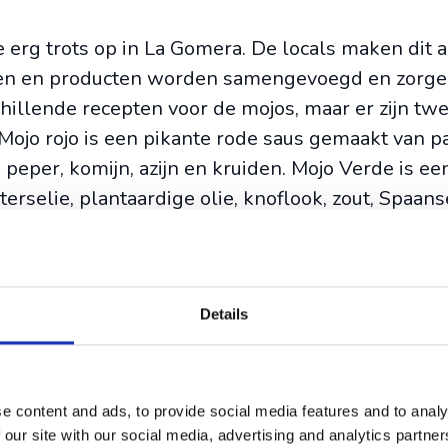
ze erg trots op in La Gomera. De locals maken dit 
uiden en producten worden samengevoegd en zorge
chillende recepten voor de mojos, maar er zijn tw
Mojo rojo is een pikante rode saus gemaakt van pa
e peper, komijn, azijn en kruiden. Mojo Verde is e
erselie, plantaardige olie, knoflook, zout, Spaan
ebruikt om net nog die extra touch aan een vlees
stoofpot
Details
l op eenpansgerechten zoals stoofpotjes. Deze e
l, maïs, kikkererwten en spek. De waterkersstoof
t meestal gemaakt met varkensribben, mais en ni
e content and ads, to provide social media features and to analy
 our site with our social media, advertising and analytics partn
meel dat gemaakt wordt van geroosterde granen en