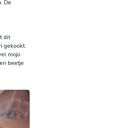
n. De
 dit
n gekookt.
wel mojo
een beetje