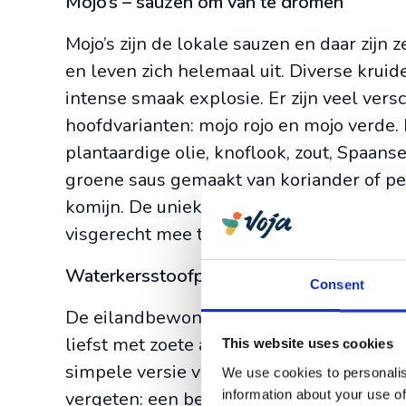
Mojo’s – sauzen om van te dromen
Mojo’s zijn de lokale sauzen en daar zijn 
en leven zich helemaal uit. Diverse kr
intense smaak explosie. Er zijn veel vers
hoofdvarianten: mojo rojo en mojo verde. 
plantaardige olie, knoflook, zout, Spaans
groene saus gemaakt van koriander of pet
komijn. De unieke mojo’s worden vooral g
visgerecht mee te geven.
Waterkersstoofpot – een simpele, zalige 
Consent
De eilandbewoners van La Gomera zijn do
liefst met zoete aardappel, pompoen, koo
This website uses cookies
simpele versie van een stoofpot en word
We use cookies to personalis
information about your use of
vergeten: een beetje gofio. Gofio is een 