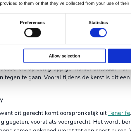
 provided to them or that they’ve collected from your use of their
ht is lekker winters en bijna iedereen kan dit we
heerlijk!
Preferences
Statistics
elen
an La Gomera, torta de vilana. Met in de hoofdrol 
in een toetje?’, maar wacht maar tot je het probee
Allow selection
 zoals ei, meel, suiker, rozijnen en amandelen. 
t dessert is op een grappige manier ontstaan, nam
tegen te gaan. Vooral tijdens de kerst is dit een
ry
 want dit gerecht komt oorspronkelijk uit
Tenerife
g gegeten, vooral als voorgerecht. Het wordt be
olgens samen gekneed wordt tot een soort puree. W