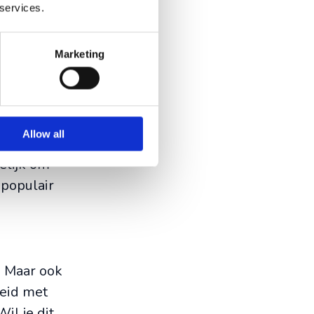
 services.
l
Marketing
aardappelen.
rt! Er
Allow all
Samen
elijk om
 populair
. Maar ook
reid met
il je dit