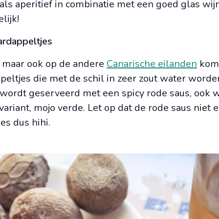
als aperitief in combinatie met een goed glas wij
lijk!
aardappeltjes
a, maar ook op de andere
Canarische eilanden
komt
peltjes die met de schil in zeer zout water worde
t wordt geserveerd met een spicy rode saus, ook 
riant, mojo verde. Let op dat de rode saus niet 
ies dus hihi.