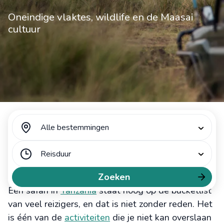
Oneindige vlaktes, wildlife en de Maasai
cultuur
Alle bestemmingen
Reisduur
Een once-in-a-lifetime ervaring
Zoeken
Een safari in
Tanzania
staat hoog op de bucketlist
van veel reizigers, en dat is niet zonder reden. Het
is één van de
activiteiten
die je niet kan overslaan