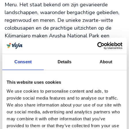
Meru. Het staat bekend om zijn gevarieerde
landschappen, waaronder bergachtige gebieden,
regenwoud en meren. De unieke zwarte-witte
colobusapen en de prachtige uitzichten op de
Kilimanjaro maken Arusha National Park een
unieke toevoeging aan jouw safari in Tanzania.
In het zuiden van Tanzania ligt het minder
Consent
Details
About
bezochte
Selous Game Reserve
. Het leuke aan
dit park is dat je naast de klassieke jeepsafari ook
kunt kiezen voor bootsafari’s en wandelsafari’s. Zo
This website uses cookies
heb je de kans krokodillen en nijlpaarden te
We use cookies to personalise content and ads, to
spotten in de moerasachtige gebieden.
provide social media features and to analyse our traffic.
We also share information about your use of our site with
our social media, advertising and analytics partners who
may combine it with other information that you’ve
provided to them or that they’ve collected from your use