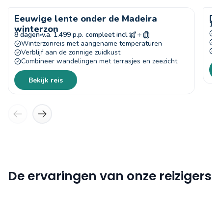
Eeuwige lente onder de Madeira
De
14
winterzon
O
8 dagen
v.a. 1.499 p.p. compleet incl.
W
Winterzonreis met aangename temperaturen
B
Verblijf aan de zonnige zuidkust
Combineer wandelingen met terrasjes en zeezicht
Bekijk reis
De ervaringen van onze reizigers