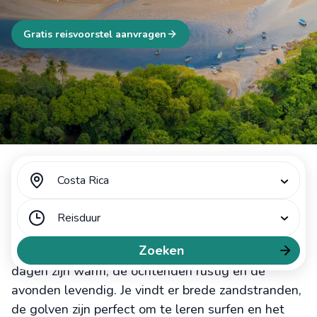
Gratis reisvoorstel aanvragen
Costa Rica
Ontdek Tamarindo Costa Rica
Reisduur
Tamarindo is een badplaats aan de noordwestkust
Zoeken
van
Costa Rica
, in de provincie Guanacaste. De
dagen zijn warm, de ochtenden rustig en de
avonden levendig. Je vindt er brede zandstranden,
de golven zijn perfect om te leren surfen en het