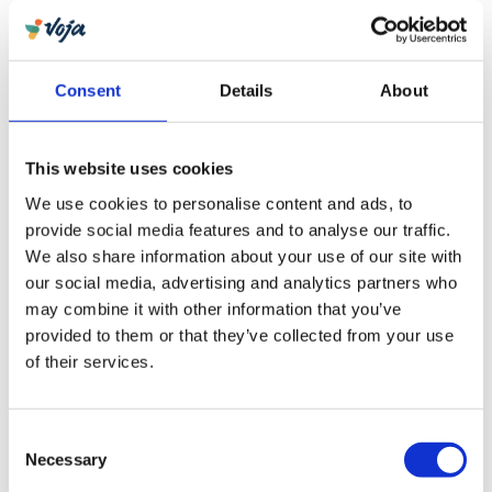
kiezen voor duurzame accommodaties.
Overnachten in Tamarindo
Consent
Details
About
Onze accommodaties in en rondom Tamarindo zijn
authentiek en kleinschalig. Denk aan houten
cabinas, kleine eco-lodges en boetiekhotels met
This website uses cookies
uitzicht op de oceaan. Onze partners staan garant
We use cookies to personalise content and ads, to
voor een gastvrije ontvangst en hebben de beste
provide social media features and to analyse our traffic.
tips voor de omgeving – van dat ene
We also share information about your use of our site with
strandbarretje met die lekkere cocktails tot de
our social media, advertising and analytics partners who
may combine it with other information that you’ve
fijnste surfspots.
provided to them or that they’ve collected from your use
Boek jouw reis naar Costa Rica
of their services.
Tijdens een Costa Rica vakantie met Voja ontdek
je het land en z’n natuurlijke rijkdom op een
Consent
authentieke manier: weg van de massa, middenin
Necessary
Selection
de natuur en in kleinschalige accommodaties.