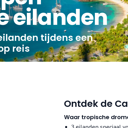
e eilanden
eilanden tijdens een
op reis
Ontdek de Ca
Waar tropische drom
3 eilanden speciaal vo