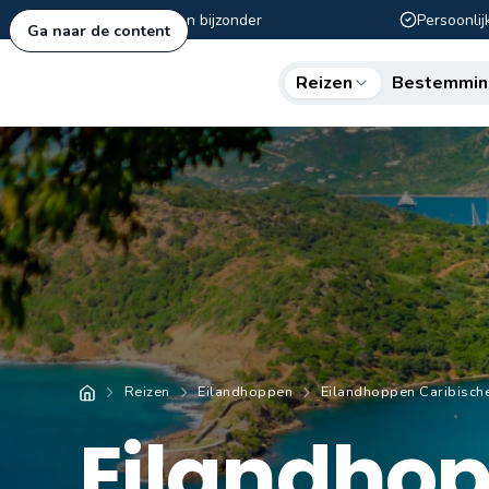
Authentiek en bijzonder
Persoonlij
Ga naar de content
Reizen
Bestemmin
Reizen
Eilandhoppen
Eilandhoppen Caribisch
Eilandho