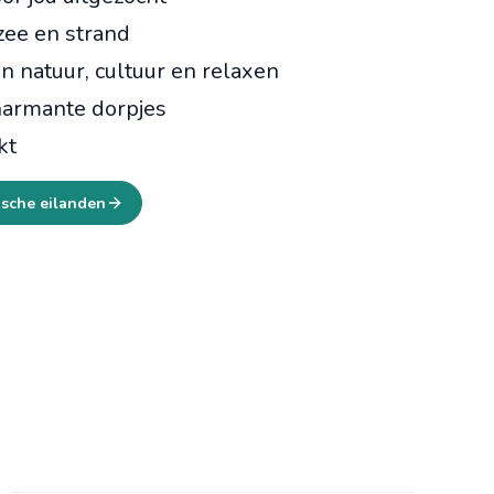
zee en strand
n natuur, cultuur en relaxen
harmante dorpjes
kt
ische eilanden