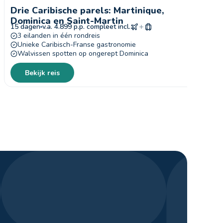
Drie Caribische parels: Martinique,
B
Dominica en Saint-Martin
C
15 dagen
v.a. 4.899 p.p. compleet incl.
1
3 eilanden in één rondreis
Unieke Caribisch-Franse gastronomie
Walvissen spotten op ongerept Dominica
Bekijk reis
Stefan
Travel designer