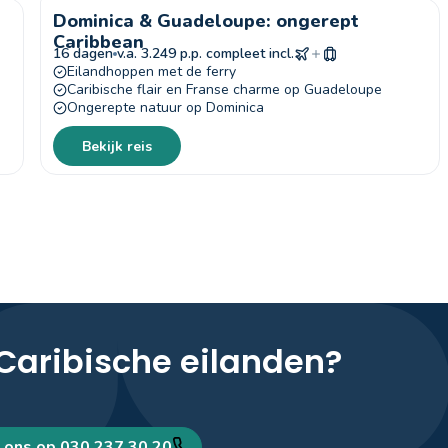
Dominica & Guadeloupe: ongerept
Caribbean
16 dagen
v.a. 3.249 p.p. compleet incl.
Eilandhoppen met de ferry
Caribische flair en Franse charme op Guadeloupe
Ongerepte natuur op Dominica
Bekijk reis
Caribische eilanden?
 ons op 030 237 30 20