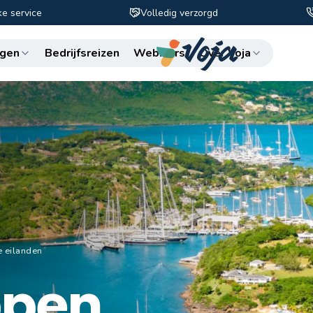
ke service
Volledig verzorgd
Zo
gen
Bedrijfsreizen
Webinars
Over Voja
e eilanden
ppen