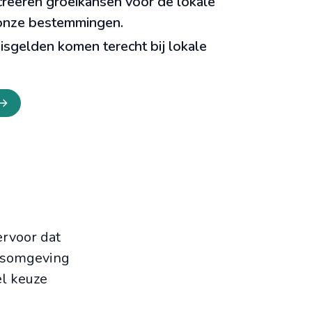
reëren groeikansen voor de lokale
nze bestemmingen.
sgelden komen terecht bij lokale
ervoor dat
reisomgeving
el keuze