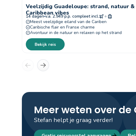
Veelzijdig Guadeloupe: strand, natuur &
Caribbean vibes
14 dagen
v.a. 2.949 p.p. compleet incl.
Meest veelzijdige eiland van de Cariben
Caribische flair en Franse charme
Avontuur in de natuur en relaxen op het strand
Bekijk reis
Meer weten over de 
Stefan helpt je graag verder!
Gratis reisvoorstel aanvragen
Bel