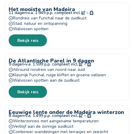
Het mooiste van Madeira
11 dagen
v.a. 1.949 p.p. compleet incl.
Rondreis van Funchal naar de zuidkust
Stad, natuur en ontspanning
Walvissen spotten
Bekijk reis
De Atlantische Parel in 9 dagen
9 dagen
v.a. 1.599 p.p. compleet incl.
Allround rondreis van noord naar zuid
Kleurrijk Funchal, ruige kliffen en groene valleien
Walvissen spotten aan de zuidkust
Bekijk reis
Eeuwige lente onder de Madeira winterzon
8 dagen
v.a. 1.499 p.p. compleet incl.
Winterzonreis met aangename temperaturen
Verblijf aan de zonnige zuidkust
Combineer wandelingen met terrasjes en zeezicht