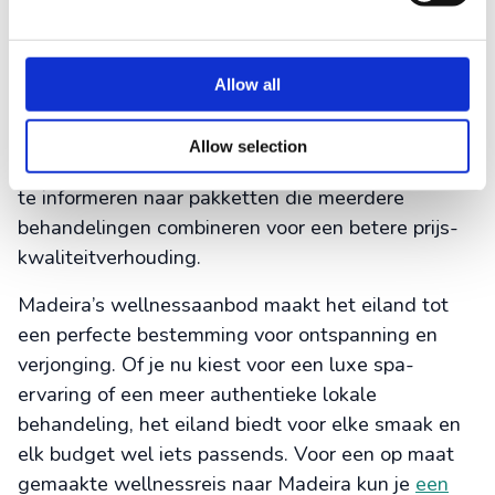
wellnesscentra buiten de hoofdtoeristische
gebieden of kiezen voor behandelingen tijdens
daluren. Veel hotels bieden kortingen aan voor
Allow all
gasten, en sommige spa’s hebben speciale
aanbiedingen tijdens de
wintermaanden
. Het is
Allow selection
altijd verstandig om van tevoren te reserveren en
te informeren naar pakketten die meerdere
behandelingen combineren voor een betere prijs-
kwaliteitverhouding.
Madeira’s wellnessaanbod maakt het eiland tot
een perfecte bestemming voor ontspanning en
verjonging. Of je nu kiest voor een luxe spa-
ervaring of een meer authentieke lokale
behandeling, het eiland biedt voor elke smaak en
elk budget wel iets passends. Voor een op maat
gemaakte wellnessreis naar Madeira kun je
een