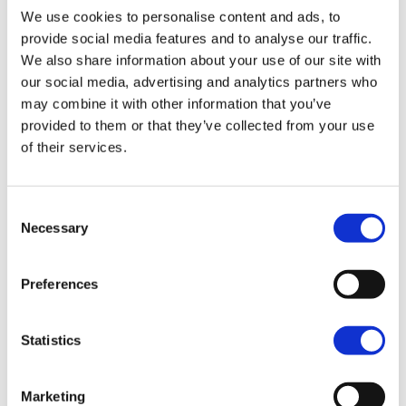
50–70 voor een sessie van 60 minuten, terwijl
We use cookies to personalise content and ads, to
luxe spa-behandelingen in tophotels kunnen
provide social media features and to analyse our traffic.
oplopen tot € 150–200 per behandeling.
We also share information about your use of our site with
Gezichtsbehandelingen kosten gemiddeld tussen
our social media, advertising and analytics partners who
de € 60–120, afhankelijk van de gebruikte
may combine it with other information that you’ve
producten en de behandelingsduur.
provided to them or that they’ve collected from your use
of their services.
Dagpassen voor spa-faciliteiten, inclusief toegang
tot sauna, stoombad en zwembad, kosten meestal
tussen de € 30–50. Wellnesspakketten die
Consent
Necessary
Selection
meerdere behandelingen combineren, bieden vaak
een betere prijs-kwaliteitverhouding en kosten
tussen de € 120–300 voor een
Preferences
halfdagprogramma. Thermale baden en
thalassotherapiesessies zijn geprijsd tussen de €
Statistics
40–80 per bezoek.
Voor budgetvriendelijke opties kun je kijken naar
Marketing