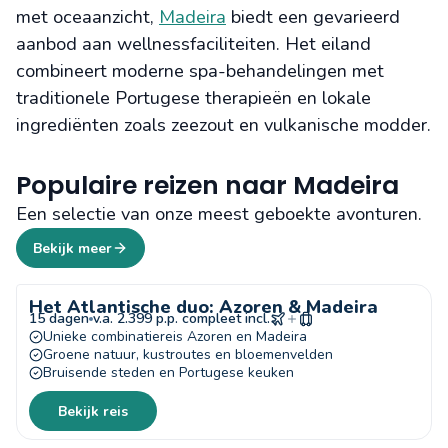
met oceaanzicht,
Madeira
biedt een gevarieerd
aanbod aan wellnessfaciliteiten. Het eiland
combineert moderne spa-behandelingen met
traditionele Portugese therapieën en lokale
ingrediënten zoals zeezout en vulkanische modder.
Populaire reizen naar Madeira
Een selectie van onze meest geboekte avonturen.
Bekijk meer
Het Atlantische duo: Azoren & Madeira
15 dagen
v.a. 2.399 p.p. compleet incl.
Unieke combinatiereis Azoren en Madeira
Groene natuur, kustroutes en bloemenvelden
Bruisende steden en Portugese keuken
Bekijk reis