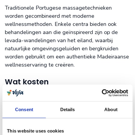
Traditionele Portugese massagetechnieken
worden gecombineerd met moderne
wellnessmethoden. Enkele centra bieden ook
behandelingen aan die geïnspireerd zijn op de
levada-wandelingen van het eiland, waarbij
natuurlijke omgevingsgeluiden en bergkruiden
worden gebruikt om een authentieke Madeiraanse
wellnesservaring te creëren.
Wat kosten
wellnessbehandelingen op
Madeira gemiddeld?
Consent
Details
About
Wellnessbehandelingen op Madeira variëren sterk
in prijs, afhankelijk van de locatie en het type
behandeling.
Basismassages
beginnen rond de €
This website uses cookies