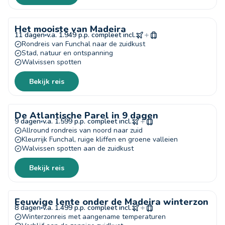
Het mooiste van Madeira
11 dagen
v.a. 1.949 p.p. compleet incl.
Rondreis van Funchal naar de zuidkust
Stad, natuur en ontspanning
Walvissen spotten
Bekijk reis
De Atlantische Parel in 9 dagen
9 dagen
v.a. 1.599 p.p. compleet incl.
Allround rondreis van noord naar zuid
Kleurrijk Funchal, ruige kliffen en groene valleien
Walvissen spotten aan de zuidkust
Bekijk reis
Eeuwige lente onder de Madeira winterzon
8 dagen
v.a. 1.499 p.p. compleet incl.
Winterzonreis met aangename temperaturen