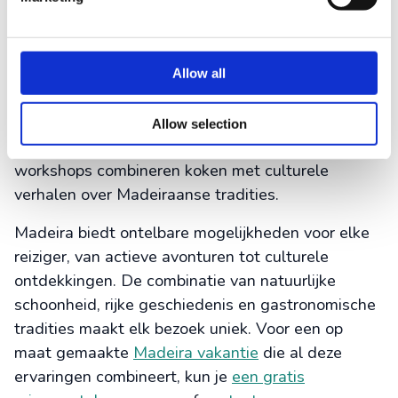
Funchal bieden tropisch fruit, verse vis en lokale
specialiteiten. Probeer bolo do caco (traditioneel
brood) met kruidenboter en verse maracuja.
Allow all
Kookworkshops leren je traditionele gerechten
bereiden, zoals caldeirada (vissoep) en carne vinha
Allow selection
d’alhos (gemarineerd varkensvlees). Deze
workshops combineren koken met culturele
verhalen over Madeiraanse tradities.
Madeira biedt ontelbare mogelijkheden voor elke
reiziger, van actieve avonturen tot culturele
ontdekkingen. De combinatie van natuurlijke
schoonheid, rijke geschiedenis en gastronomische
tradities maakt elk bezoek uniek. Voor een op
maat gemaakte
Madeira vakantie
die al deze
ervaringen combineert, kun je
een gratis