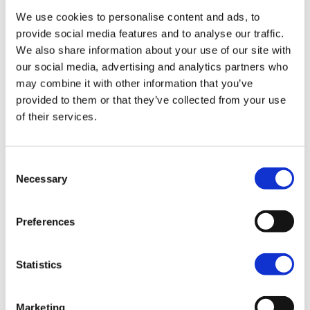
je beleven op Madeira?
We use cookies to personalise content and ads, to
provide social media features and to analyse our traffic.
Madeirawijn proeven is een onmisbare
culinaire
We also share information about your use of our site with
ervaring
die eeuwenoude tradities combineert
our social media, advertising and analytics partners who
met moderne technieken. Bezoek wijnhuizen in
may combine it with other information that you’ve
Funchal voor rondleidingen en proeverijen van
provided to them or that they’ve collected from your use
verschillende Madeirawijnen, van droge Sercial tot
of their services.
zoete Malmseyvariëteiten.
De traditionele poncha-cocktail, gemaakt van
Consent
suikerrietbrandewijn, honing en citroensap, ontdek
Necessary
Selection
je in authentieke bars. Elke barkeeper heeft zijn
eigen geheime recept. Câmara de Lobos staat
Preferences
bekend om restaurants met verse vis, waar je
espada (zwarte degenvis) en tonijn kunt proeven,
Statistics
vaak geserveerd met gebakken banaan.
Lokale markten zoals Mercado dos Lavradores in
Marketing