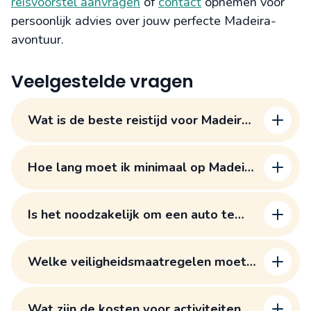
reisvoorstel aanvragen
of
contact
opnemen voor
persoonlijk advies over jouw perfecte Madeira-
avontuur.
Veelgestelde vragen
Wat is de beste reistijd voor Madeira
en hoe beïnvloedt dit de activiteiten?
Hoe lang moet ik minimaal op Madeira
blijven om de belangrijkste highlights
te ervaren?
Is het noodzakelijk om een auto te
huren op Madeira, of zijn er goede
alternatieven?
Welke veiligheidsmaatregelen moet
ik nemen bij levadawandelingen?
Wat zijn de kosten voor activiteiten