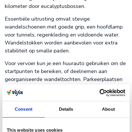
kilometer door eucalyptusbossen.
Essentiële uitrusting omvat stevige
wandelschoenen met goede grip, een hoofdlamp
voor tunnels, regenkleding en voldoende water.
Wandelstokken worden aanbevolen voor extra
stabiliteit op smalle paden.
Voor vervoer kun je een huurauto gebruiken om de
startpunten te bereiken, of deelnemen aan
georganiseerde wandeltochten. Parkeerplaatsen
bij populaire levada’s kunnen druk zijn, dus vertrek
vroeg. Controleer altijd de
weersomstandigheden
en informeer je vooraf bij lokale autoriteiten over
Consent
Details
About
eventuele gevaarlijke secties.
Welke culinaire ervaringen kun
This website uses cookies