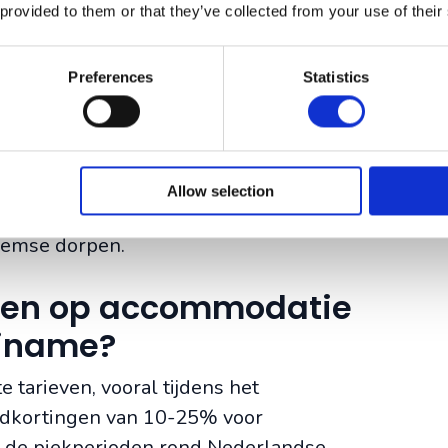
 provided to them or that they’ve collected from your use of their
 op duurzaamheid en bieden vaak
en boottochten. Ze variëren van
bele bungalows met moderne
Preferences
Statistics
mfort met natuurbeleving. De prijzen
jk van de locatie en faciliteiten.
Allow selection
etten met activiteiten zoals vissen,
heemse dorpen.
aren op accommodatie
uriname?
e tarieven, vooral tijdens het
irdkortingen van 10-25% voor
d de piekperioden rond Nederlandse