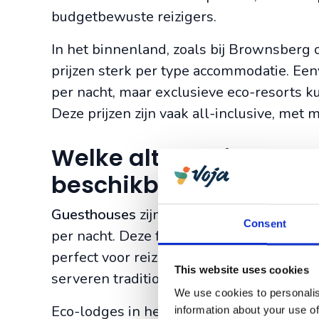
budgetbewuste reizigers.
In het binnenland, zoals bij Brownsberg 
prijzen sterk per type accommodatie. Ee
per nacht, maar exclusieve eco-resorts 
Deze prijzen zijn vaak all-inclusive, met m
Welke alternatieve ac
beschikbaar in Surin
Guesthouses
zijn populaire alternatieve
Consent
per nacht. Deze familiebedrijven bieden p
perfect voor reizigers die authentieke e
This website uses cookies
serveren traditionele Surinaamse ontbijtj
We use cookies to personalis
Eco-lodges in het regenwoud bieden uni
information about your use of