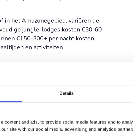
of in het Amazonegebied, variëren de
nvoudige jungle-lodges kosten €30-60
kunnen €150-300+ per nacht kosten.
aaltijden en activiteiten.
commodaties zijn er
ame?
n voor hotels en kosten meestal €15-45
Details
ersoonlijke service en lokale tips,
rvaringen zoeken. Veel guesthouses
es.
e content and ads, to provide social media features and to analy
eke natuurervaringen vanaf €50-120
 our site with our social media, advertising and analytics partn