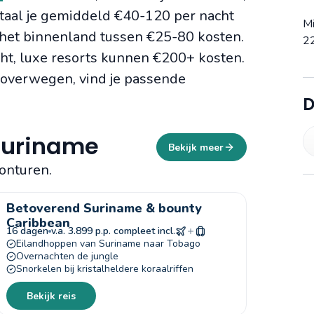
betaal je gemiddeld €40-120 per nacht
M
n het binnenland tussen €25-80 kosten.
22
ht, luxe resorts kunnen €200+ kosten.
e overwegen, vind je passende
D
 Suriname
Bekijk meer
onturen.
Betoverend Suriname & bounty
Caribbean
16 dagen
v.a. 3.899 p.p. compleet incl.
Eilandhoppen van Suriname naar Tobago
Overnachten de jungle
Snorkelen bij kristalheldere koraalriffen
Bekijk reis