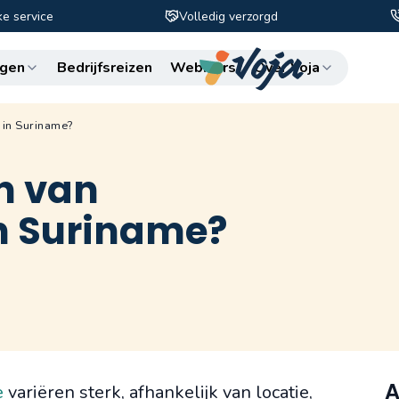
ke service
Volledig verzorgd
Zo
gen
Bedrijfsreizen
Webinars
Over Voja
 in Suriname?
en van
n Suriname?
A
e
variëren sterk, afhankelijk van locatie,