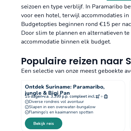
seizoen en type verblijf. In Paramaribo 
voor een hotel, terwijl accommodaties i
Budgetopties beginnen rond €15 per nac
Door slim te plannen en alternatieven t
accommodatie binnen elk budget.
Populaire reizen naar
Een selectie van onze meest geboekte av
Ontdek Suriname: Paramaribo,
jungle & Bigi Pan
15 dagen
v.a. 3.399 p.p. compleet incl.
Diverse rondreis vol avontuur
Slapen in een overwater-bungalow
Flamingo’s en kaaimannen spotten
Bekijk reis