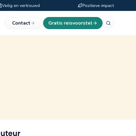
Veilig en vertrouwd
Positieve impact
eken
Contact
Gratis reisvoorstel
uteur