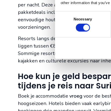
other information that you’ve
per nacht. Deze accommodaties focussen
pakketdeals inclusief maaltijden, gidsen 
Consent
eenvoudige houten hutten tot comforta
Necessary
Selection
voorzieningen.
Resorts langs de rivieren combineren co
liggen tussen €80-200 per nacht, afhankeli
Sommige resorts bieden all-inclusivepakk
kajakken en culturele excursies naar in
Hoe kun je geld besp
tijdens je reis naar S
Boek je accommodatie
vroeg
voor de best
hoogseizoen. Hotels bieden vaak earlyb
boekingen drie maanden vooruit. Vermij