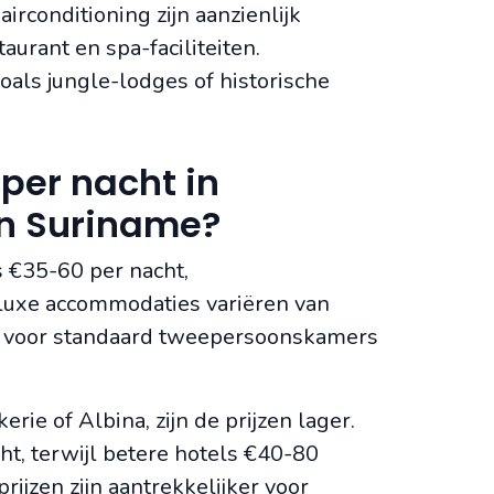
irconditioning zijn aanzienlijk
urant en spa-faciliteiten.
als jungle-lodges of historische
 per nacht in
an Suriname?
s €35-60 per nacht,
luxe accommodaties variëren van
n voor standaard tweepersoonskamers
rie of Albina, zijn de prijzen lager.
t, terwijl betere hotels €40-80
rijzen zijn aantrekkelijker voor