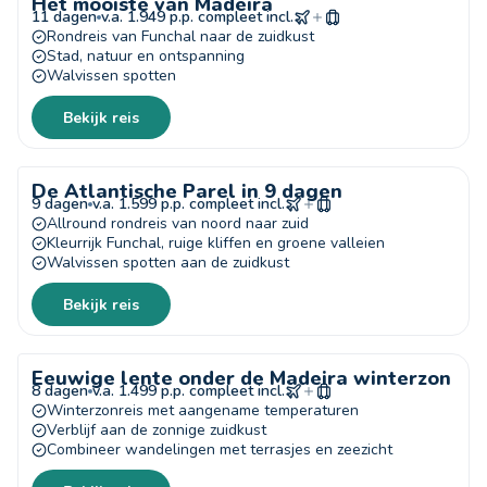
Het mooiste van Madeira
11 dagen
v.a. 1.949 p.p. compleet incl.
Rondreis van Funchal naar de zuidkust
Stad, natuur en ontspanning
Walvissen spotten
Bekijk reis
De Atlantische Parel in 9 dagen
9 dagen
v.a. 1.599 p.p. compleet incl.
Allround rondreis van noord naar zuid
Kleurrijk Funchal, ruige kliffen en groene valleien
Walvissen spotten aan de zuidkust
Bekijk reis
Eeuwige lente onder de Madeira winterzon
8 dagen
v.a. 1.499 p.p. compleet incl.
Winterzonreis met aangename temperaturen
Verblijf aan de zonnige zuidkust
Combineer wandelingen met terrasjes en zeezicht