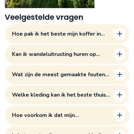
Veelgestelde vragen
Hoe pak ik het beste mijn koffer in
voor Madeira met alle verschillende
klimaten?
Kan ik wandeluitrusting huren op
Madeira in plaats van alles mee te
nemen?
Wat zijn de meest gemaakte fouten
bij het inpakken voor Madeira?
Welke kleding kan ik het beste thuis
laten voor Madeira?
Hoe voorkom ik dat mijn
wandelschoenen te veel ruimte
innemen in mijn koffer?