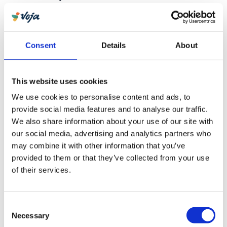
Waterdichte kleding is belangrijk, omdat het weer
snel kan omslaan in de bergen. Een lichte regenjas
en een regenhoes voor je rugzak houden je spullen
Consent
Details
About
droog. Handschoenen kunnen prettig zijn bij
koude, natte omstandigheden in de bergen.
This website uses cookies
We use cookies to personalise content and ads, to
Wat moet je weten over bagage
provide social media features and to analyse our traffic.
en douaneregels voor Madeira?
We also share information about your use of our site with
our social media, advertising and analytics partners who
Voor Madeira gelden de
standaard EU-
may combine it with other information that you’ve
bagageregels
, omdat het eiland bij Portugal
provided to them or that they’ve collected from your use
hoort. Je handbagage mag maximaal 100 ml
of their services.
vloeistoffen per verpakking bevatten, in een
doorzichtige zak van 1 liter. Zonnebrandcrème en
shampoo moeten dus in kleine flesjes of in je
Consent
Necessary
ruimbagage.
Selection