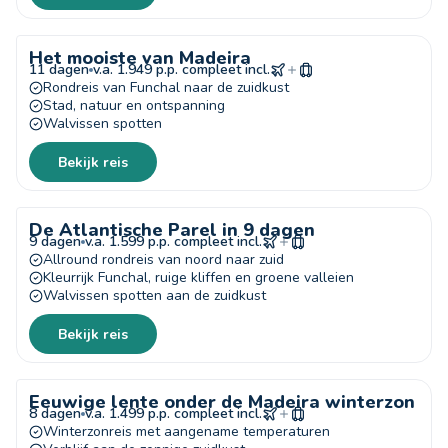
Het mooiste van Madeira
11 dagen
v.a. 1.949 p.p. compleet incl.
Rondreis van Funchal naar de zuidkust
Stad, natuur en ontspanning
Walvissen spotten
Bekijk reis
De Atlantische Parel in 9 dagen
9 dagen
v.a. 1.599 p.p. compleet incl.
Allround rondreis van noord naar zuid
Kleurrijk Funchal, ruige kliffen en groene valleien
Walvissen spotten aan de zuidkust
Bekijk reis
Eeuwige lente onder de Madeira winterzon
8 dagen
v.a. 1.499 p.p. compleet incl.
Winterzonreis met aangename temperaturen