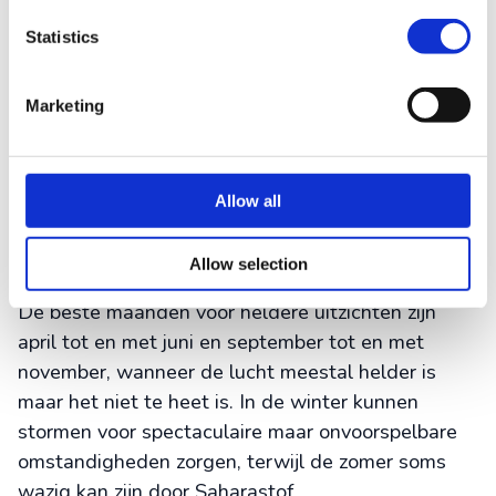
Weerscondities spelen een cruciale rol bij de
Statistics
zichtbaarheid.
Wolkenformaties
kunnen zowel
een uitdaging als een kans zijn. Terwijl lage
Marketing
bewolking uitzichten kan blokkeren, creëren
gedeeltelijke wolken vaak dramatische
lichteffecten en interessante schaduwen over het
Allow all
landschap. Check altijd de weersvoorspelling en
heb een back-upplan, omdat het
weer op Madeira
snel kan veranderen, vooral in de bergen.
Allow selection
De beste maanden voor heldere uitzichten zijn
april tot en met juni en september tot en met
november, wanneer de lucht meestal helder is
maar het niet te heet is. In de winter kunnen
stormen voor spectaculaire maar onvoorspelbare
omstandigheden zorgen, terwijl de zomer soms
wazig kan zijn door Saharastof.