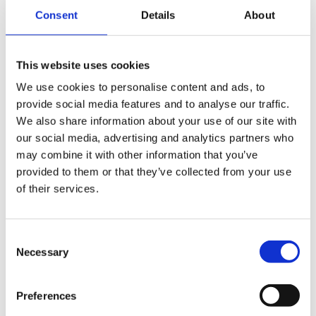
Consent
Details
About
Zonsopgang
tussen 6.00 en 8.00 uur biedt de
meest dramatische lichtcondities, vooral op de
hoge bergtoppen zoals Pico do Areeiro. Op dit
This website uses cookies
tijdstip zijn de kleuren het meest intens en heb je
We use cookies to personalise content and ads, to
vaak het fenomeen van de “zee van wolken”,
provide social media features and to analyse our traffic.
waarbij lagere delen van het eiland in mist gehuld
We also share information about your use of our site with
zijn.
our social media, advertising and analytics partners who
may combine it with other information that you’ve
Het
gouden uur
voor zonsondergang (ongeveer 1
provided to them or that they’ve collected from your use
à 2 uur voor zonsondergang) is ideaal voor
of their services.
kustfotografie. Cabo Girão en Ponta de São
Lourenço komen dan het beste tot hun recht, met
Consent
warme tinten die de rode vulkanische rotsen en
Necessary
Selection
groene vegetatie prachtig doen contrasteren. De
zon zakt in de winter rond 18.00 uur en in de
Preferences
zomer rond 20.30 uur.