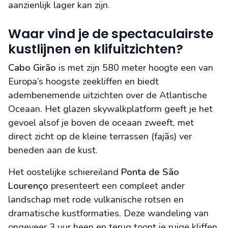
aanzienlijk lager kan zijn.
Waar vind je de spectaculairste
kustlijnen en klifuitzichten?
Cabo Girão
is met zijn 580 meter hoogte een van
Europa’s hoogste zeekliffen en biedt
adembenemende uitzichten over de Atlantische
Oceaan. Het glazen skywalkplatform geeft je het
gevoel alsof je boven de oceaan zweeft, met
direct zicht op de kleine terrassen (fajãs) ver
beneden aan de kust.
Het oostelijke schiereiland
Ponta de São
Lourenço
presenteert een compleet ander
landschap met rode vulkanische rotsen en
dramatische kustformaties. Deze wandeling van
ongeveer 3 uur heen en terug toont je ruige kliffen,