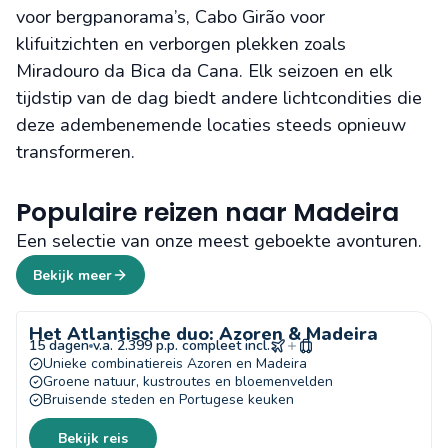
voor bergpanorama’s, Cabo Girão voor
klifuitzichten en verborgen plekken zoals
Miradouro da Bica da Cana. Elk seizoen en elk
tijdstip van de dag biedt andere lichtcondities die
deze adembenemende locaties steeds opnieuw
transformeren.
Populaire reizen naar Madeira
Een selectie van onze meest geboekte avonturen.
Bekijk meer
Het Atlantische duo: Azoren & Madeira
15 dagen
v.a. 2.399 p.p. compleet incl.
Unieke combinatiereis Azoren en Madeira
Groene natuur, kustroutes en bloemenvelden
Bruisende steden en Portugese keuken
Bekijk reis