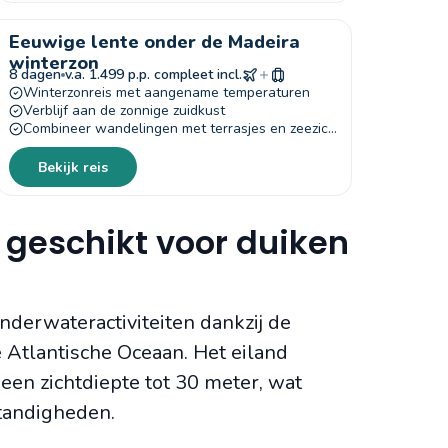
Eeuwige lente onder de Madeira
winterzon
8 dagen
v.a. 1.499 p.p. compleet incl.
Winterzonreis met aangename temperaturen
Verblijf aan de zonnige zuidkust
Combineer wandelingen met terrasjes en zeezicht
Bekijk reis
geschikt voor duiken
derwateractiviteiten dankzij de
 Atlantische Oceaan. Het eiland
een zichtdiepte tot 30 meter, wat
tandigheden.