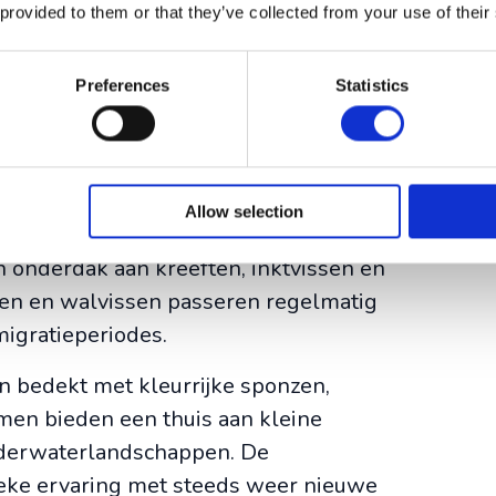
 provided to them or that they’ve collected from your use of their
n
diverse mariene fauna
met meer dan
Preferences
Statistics
aaivissen, engelvissen, murenen en
ldpadden zijn regelmatige bezoekers,
Allow selection
engelhaai, zijn ook te spotten in de
n onderdak aan kreeften, inktvissen en
jnen en walvissen passeren regelmatig
migratieperiodes.
 bedekt met kleurrijke sponzen,
en bieden een thuis aan kleine
onderwaterlandschappen. De
nieke ervaring met steeds weer nieuwe