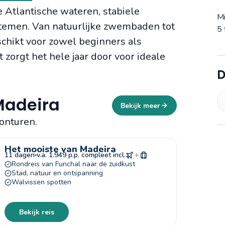
 Atlantische wateren, stabiele
M
temen. Van natuurlijke zwembaden tot
5 
schikt voor zowel beginners als
 zorgt het hele jaar door voor ideale
D
Madeira
Bekijk meer
onturen.
Het mooiste van Madeira
11 dagen
v.a. 1.949 p.p. compleet incl.
Rondreis van Funchal naar de zuidkust
Stad, natuur en ontspanning
Walvissen spotten
Bekijk reis