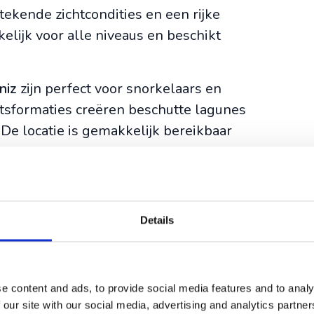
ekende zichtcondities en een rijke
lijk voor alle niveaus en beschikt
niz
zijn perfect voor snorkelaars en
tsformaties creëren beschutte lagunes
De locatie is gemakkelijk bereikbaar
de kliffen, biedt ook uitstekende
en hier trekken grotere mariene
Details
ijn Reis Magos, Quinta do Lorde en de
eke kenmerken en mate van
e content and ads, to provide social media features and to analy
kun je verwachten
 our site with our social media, advertising and analytics partn