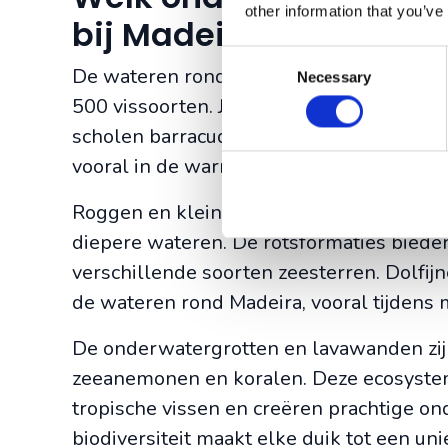
other information that you’ve
bij Madeira?
Consent
De wateren rond Madeira herbergen ee
Necessary
Selection
500 vissoorten. Je kunt kleurrijke papeg
scholen barracuda’s tegenkomen. Zeeschi
vooral in de warmere maanden.
Roggen en kleine haaiensoorten, zoals de 
diepere wateren. De rotsformaties biede
verschillende soorten zeesterren. Dolfi
de wateren rond Madeira, vooral tijdens 
De onderwatergrotten en lavawanden zijn
zeeanemonen en koralen. Deze ecosystem
tropische vissen en creëren prachtige 
biodiversiteit maakt elke duik tot een u