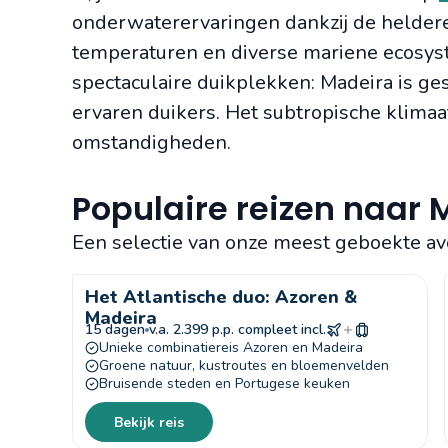
onderwaterervaringen dankzij de heldere
temperaturen en diverse mariene ecosys
spectaculaire duikplekken: Madeira is ge
ervaren duikers. Het subtropische klimaat
omstandigheden.
Populaire reizen naar 
Een selectie van onze meest geboekte av
Het Atlantische duo: Azoren &
Madeira
15 dagen
v.a. 2.399 p.p. compleet incl.
Unieke combinatiereis Azoren en Madeira
Groene natuur, kustroutes en bloemenvelden
Bruisende steden en Portugese keuken
Bekijk reis