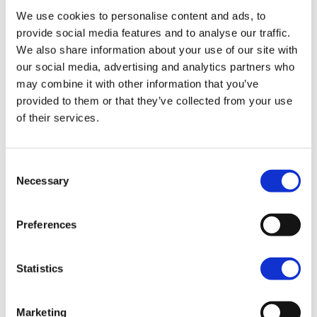
biedt spectaculaire uitzichten tijdens de 15
We use cookies to personalise content and ads, to
minuten durende rit.
provide social media features and to analyse our traffic.
We also share information about your use of our site with
De beroemde
tobogganrit
vanaf Monte naar
our social media, advertising and analytics partners who
Funchal is een historische traditie. Twee mannen
may combine it with other information that you’ve
in traditionele witte kleding duwen houten sleden
provided to them or that they’ve collected from your use
met rieten stoelen over de steile straten naar
of their services.
beneden. Deze 2 kilometer lange rit duurt
ongeveer 10 minuten en is een onvergetelijke
ervaring.
Consent
Necessary
Selection
Georganiseerde tours zijn een populaire optie voor
wie comfort en expertise wil combineren. Veel
Preferences
touroperators bieden dagtrips naar verschillende
delen van het eiland, inclusief vervoer, gids en
Statistics
soms maaltijden. Dit is ideaal voor bezoekers die
zich geen zorgen willen maken over de navigatie.
Marketing