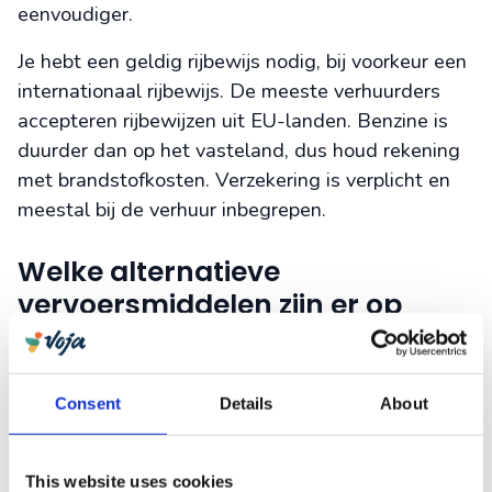
eenvoudiger.
Je hebt een geldig rijbewijs nodig, bij voorkeur een
internationaal rijbewijs. De meeste verhuurders
accepteren rijbewijzen uit EU-landen. Benzine is
duurder dan op het vasteland, dus houd rekening
met brandstofkosten. Verzekering is verplicht en
meestal bij de verhuur inbegrepen.
Welke alternatieve
vervoersmiddelen zijn er op
Madeira?
Madeira biedt enkele
unieke vervoerservaringen
Consent
Details
About
die je nergens anders vindt. De kabelbaan van
Funchal naar Monte is zowel vervoersmiddel als
toeristische attractie. Deze moderne gondellift
This website uses cookies