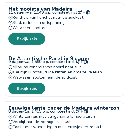
Het mooiste van Madeira
11 dagen
v.a. 1.949 p.p. compleet incl.
Rondreis van Funchal naar de zuidkust
Stad, natuur en ontspanning
Walvissen spotten
Bekijk reis
De Atlantische Parel in 9 dagen
9 dagen
v.a. 1.599 p.p. compleet incl.
Allround rondreis van noord naar zuid
Kleurrijk Funchal, ruige kliffen en groene valleien
Walvissen spotten aan de zuidkust
Bekijk reis
Eeuwige lente onder de Madeira winterzon
8 dagen
v.a. 1.499 p.p. compleet incl.
Winterzonreis met aangename temperaturen
Verblijf aan de zonnige zuidkust
Combineer wandelingen met terrasjes en zeezicht