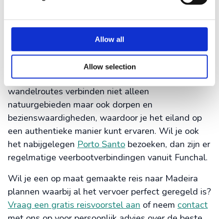
Voor kortere afstanden binnen steden zijn er ook
tuk-tuks
en elektrische scooters beschikbaar. Deze
zijn vooral populair in Funchal voor sightseeing en
Allow all
korte ritten tussen attracties.
Wandelen blijft een belangrijke vervoersvorm,
Allow selection
vooral via de levadapaden. Deze historische
wandelroutes verbinden niet alleen
natuurgebieden maar ook dorpen en
bezienswaardigheden, waardoor je het eiland op
een authentieke manier kunt ervaren. Wil je ook
het nabijgelegen
Porto Santo
bezoeken, dan zijn er
regelmatige veerbootverbindingen vanuit Funchal.
Wil je een op maat gemaakte reis naar Madeira
plannen waarbij al het vervoer perfect geregeld is?
Vraag een gratis reisvoorstel aan
of neem
contact
met ons op voor persoonlijk advies over de beste