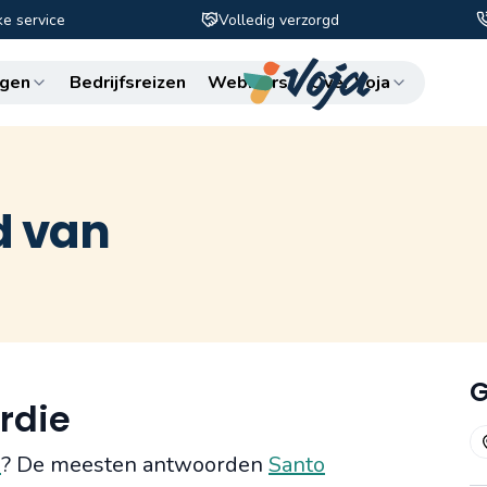
ke service
Volledig verzorgd
Zo
gen
Bedrijfsreizen
Webinars
Over Voja
d van
G
rdie
ë
? De meesten antwoorden
Santo