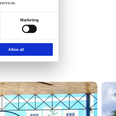
 services.
elo stad en
t eten rond.
Marketing
n en daar
wilden
een
Allow all