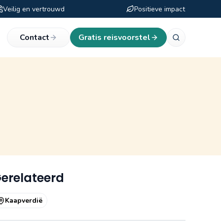
Veilig en vertrouwd
Positieve impact
eken
Contact
Gratis reisvoorstel
erelateerd
Kaapverdië