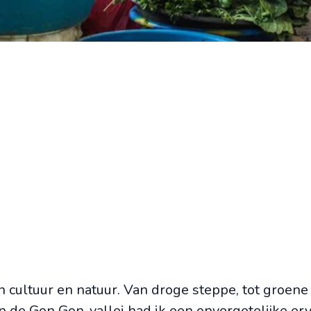
in cultuur en natuur. Van droge steppe, tot groene
n de Gon Gon-vallei had ik een onvergetelijke erva