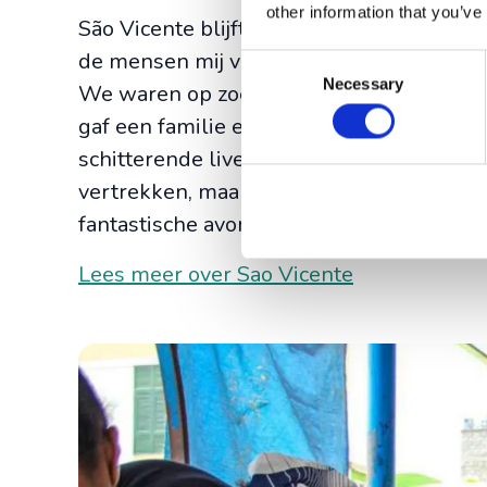
other information that you’ve
São Vicente blijft mijn favoriete eiland. 
de mensen mij verrassen. De laatste keer l
Consent
Necessary
We waren op zoek naar een bar. Het was s
Selection
gaf een familie een afscheidsfeestje voor 
schitterende livemuziek, gezelligheid en
vertrekken, maar ze nodigden ons uit te
fantastische avond tot in de vroege uurtj
Lees meer over Sao Vicente