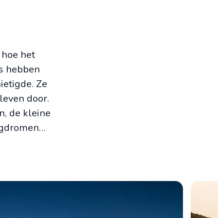
 hoe het
rs hebben
ietigde. Ze
 leven door.
n, de kleine
wegdromen…