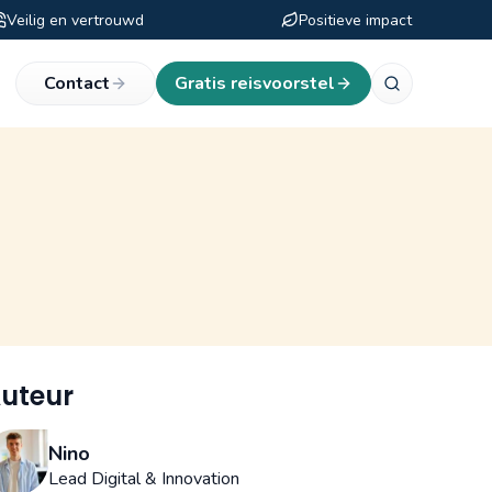
Veilig en vertrouwd
Positieve impact
eken
Contact
Gratis reisvoorstel
uteur
Nino
Lead Digital & Innovation