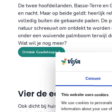
De twee hoofdeilanden, Basse-Terre en Gr
en nacht. Maar op beide geldt: heerlijk r
volledig buiten de gebaande paden. De p
natuur schreeuwt om ontdekt te worden en
onder een wuivende palmboom terwijl de 
Wat wil je nog meer?
Ontdek Guadeloupe
Consent
Vier de eeuwige lente
This website uses cookies
We use cookies to personalis
Ook dicht bij huis zijn er heerlijke zonn
information about your use of