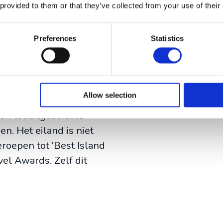
t eiland van ‘de eeuwige
 provided to them or that they’ve collected from your use of their
jaar door goed toeven met
den niet onder de 10
Preferences
Statistics
anden kun je rekenen op
graden. En zelfs in de
en.
Allow selection
rrijk en de natuur is er
en tot uitgestrekte
n. Het eiland is niet
geroepen tot ‘Best Island
vel Awards. Zelf dit