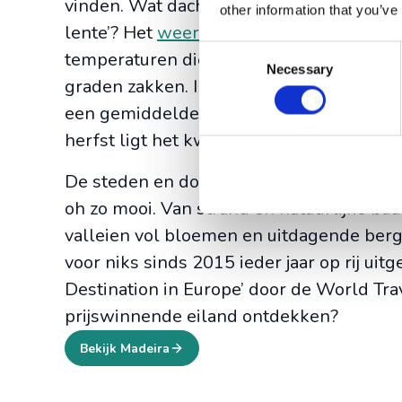
vinden. Wat dacht je bijvoorbeeld van he
other information that you’ve
lente’? Het
weer op Madeira
is het hele 
Consent
temperaturen die zelfs in de wintermaan
Necessary
Selection
graden zakken. In de lente- en zomerma
een gemiddelde temperatuur van zo’n 23 
herfst ligt het kwik nog rond de 20 grad
De steden en dorpjes zijn bruisend en kleu
oh zo mooi. Van strand en natuurlijke bad
valleien vol bloemen en uitdagende berge
voor niks sinds 2015 ieder jaar op rij uit
Destination in Europe’ door de World Tra
prijswinnende eiland ontdekken?
Bekijk Madeira