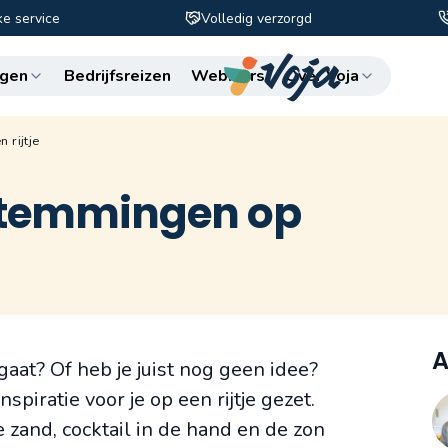
ke service
Volledig verzorgd
Zo
gen
Bedrijfsreizen
Webinars
Over Voja
rijtje
stemmingen op
A
 gaat? Of heb je juist nog geen idee?
spiratie voor je op een rijtje gezet.
zand, cocktail in de hand en de zon