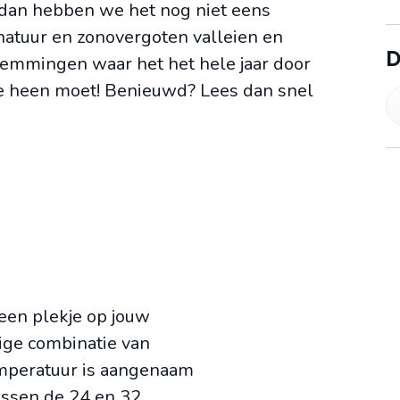
n dan hebben we het nog niet eens
natuur en zonovergoten valleien en
D
temmingen waar het het hele jaar door
tje heen moet! Benieuwd? Lees dan snel
 een plekje op jouw
dige combinatie van
temperatuur is aangenaam
ussen de 24 en 32