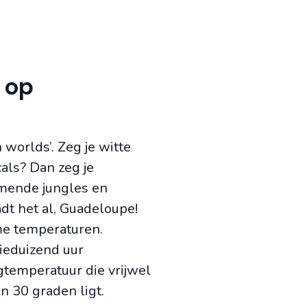
 op
 worlds’. Zeg je witte
cals? Dan zeg je
mende jungles en
adt het al, Guadeloupe!
me temperaturen.
ieduizend uur
temperatuur die vrijwel
n 30 graden ligt.