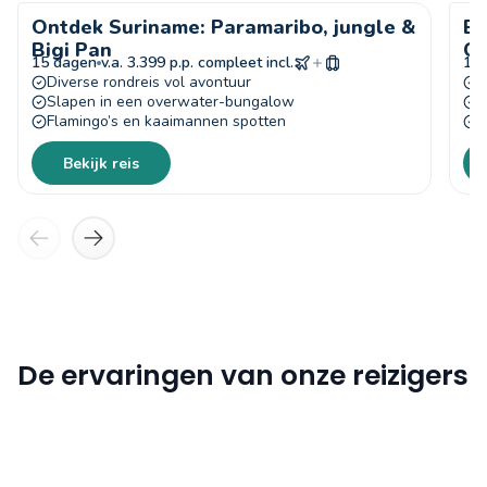
Ontdek Suriname: Paramaribo, jungle &
Be
Bigi Pan
Ca
15 dagen
v.a. 3.399 p.p. compleet incl.
16
Diverse rondreis vol avontuur
E
Slapen in een overwater-bungalow
O
Flamingo’s en kaaimannen spotten
S
Bekijk reis
De ervaringen van onze reizigers