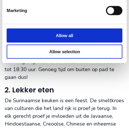
1. De zon schijnt er veel
Marketing
Door het tropische klimaat in Suriname is het er
het hele jaar door heerlijk warm. Zelfs in de
regenseizoen is er nog zon. De buien zijn vaak kort
Allow all
en hard, maar daarna klaart het snel op.
Gemiddeld ligt de temperatuur rond de 30 graden.
Allow selection
Doordat Suriname dicht bij de evenaar ligt, heb je
elke dag ongeveer evenveel zonlicht: van 6:30 uur,
tot 18:30 uur. Genoeg tijd om buiten op pad te
gaan dus!
2. Lekker eten
De Surinaamse keuken is een feest. De smeltkroes
van culturen die het land rijk is proef je terug. In
elk gerecht proef je invloeden uit de Javaanse,
Hindoestaanse, Creoolse, Chinese en inheemse