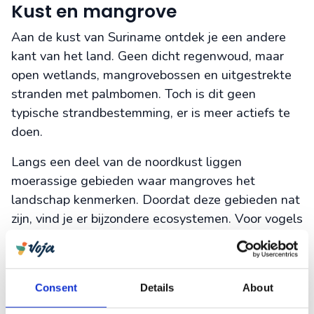
Kust en mangrove
Aan de kust van Suriname ontdek je een andere
kant van het land. Geen dicht regenwoud, maar
open wetlands, mangrovebossen en uitgestrekte
stranden met palmbomen. Toch is dit geen
typische strandbestemming, er is meer actiefs te
doen.
Langs een deel van de noordkust liggen
moerassige gebieden waar mangroves het
landschap kenmerken. Doordat deze gebieden nat
zijn, vind je er bijzondere ecosystemen. Voor vogels
zijn dit geschikte gebieden. Vlakbij Nickerie, in het
natuurgebied
Bigi Pan
, spot je flamingo’s, rode
ibissen en nog meer andere vogelsoorten. Je
Consent
Details
About
verkent dit gebied het beste per boot. De vroege
ochtend tijdens zonsopgang is het beste moment