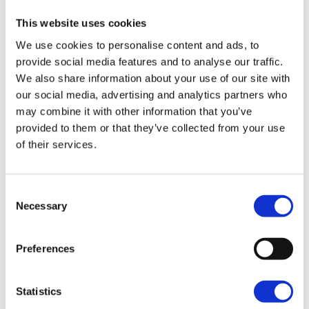
om de rode ibissen te spotten.
This website uses cookies
We use cookies to personalise content and ads, to
provide social media features and to analyse our traffic.
We also share information about your use of our site with
our social media, advertising and analytics partners who
may combine it with other information that you’ve
provided to them or that they’ve collected from your use
of their services.
Consent
Necessary
Selection
Preferences
4 redenen voor een vakantie
naar Suriname
Statistics