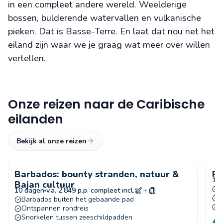
in een compleet andere wereld. Weelderige
bossen, bulderende watervallen en vulkanische
pieken. Dat is Basse-Terre. En laat dat nou net het
eiland zijn waar we je graag wat meer over willen
vertellen.
Onze reizen naar de Caribische
eilanden
Bekijk al onze reizen
Barbados: bounty stranden, natuur &
Pa
16
Bajan cultuur
E
10 dagen
v.a. 2.849 p.p. compleet incl.
M
Barbados buiten het gebaande pad
W
Ontspannen rondreis
Snorkelen tussen zeeschildpadden