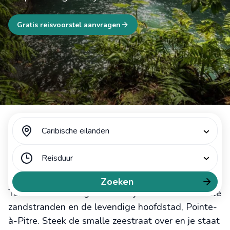
Gratis reisvoorstel aanvragen
Caribische eilanden
De eilanden van Guadeloupe hebben elk hun eigen
Reisduur
unieke karakter en charme. Vooral de
hoofdeilanden zijn als dag en nacht. Zo is Grande-
Zoeken
Terre vlak en droog. Hier vind je schitterende witte
zandstranden en de levendige hoofdstad, Pointe-
à-Pitre. Steek de smalle zeestraat over en je staat