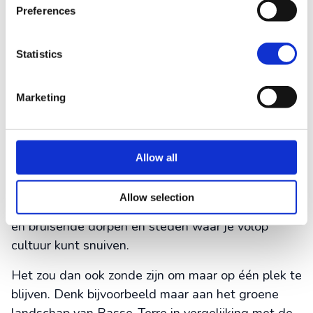
Preferences
Statistics
Met Voja Travel naar
Guadeloupe
Marketing
Guadeloupe is een paradijs op aarde. Hoewel de
eilanden niet ver uit elkaar liggen, is ieder eiland
toch weer compleet anders. Het maakt
Allow all
Guadeloupe een veelzijdige vakantiebestemming.
Van tropische regenwouden, actieve vulkanen en
Allow selection
majestueuze watervallen tot parelwitte stranden
en bruisende dorpen en steden waar je volop
cultuur kunt snuiven.
Het zou dan ook zonde zijn om maar op één plek te
blijven. Denk bijvoorbeeld maar aan het groene
landschap van Basse-Terre in vergelijking met de