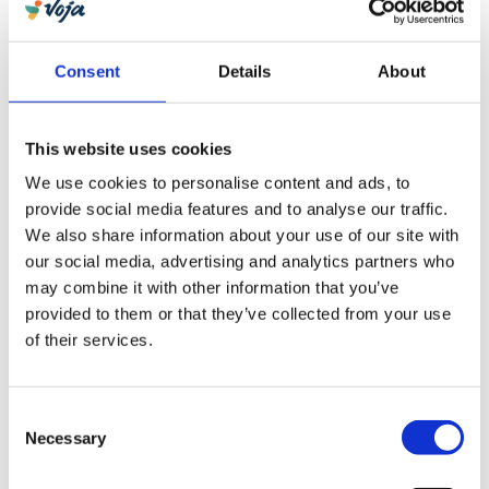
ecosystemen samenkomen. Het barrièrerif, de
lagune en de mangrove. Stap aan boord van
een kajak en glij in alle stilte door het water.
Consent
Details
About
Erg indrukwekkend.
De westkust van Basse-Terre is een waar
This website uses cookies
duikersparadijs. Hier beleef je uren aan
We use cookies to personalise content and ads, to
onderwateravonturen. De beste plek om dit te
provide social media features and to analyse our traffic.
doen is rondom de Pigeon Islands voor de kust
We also share information about your use of our site with
van Bouillante.
our social media, advertising and analytics partners who
may combine it with other information that you’ve
Wie vervolgens na een dag vol activiteiten even
provided to them or that they’ve collected from your use
helemaal tot rust wil komen, kan terecht op een
of their services.
van de dromerige stranden van het eiland. Vooral
het kleurrijke en nog tamelijk traditionele Deshaies
is favoriet. Hier ontmoet je de vriendelijke
Consent
Necessary
Selection
community en geniet je van de sfeer en goede
restaurants. Ultiem ontdekken en ontspannen dus!