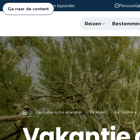
Authentiek en bijzonder
Persoonlij
Ga naar de content
Reizen
Bestemmin
De Canarische eilanden
Eilanden
La Gomera
Vakantie 