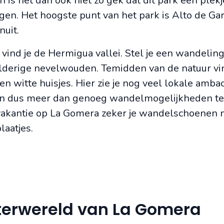
s het dan ook niet zo gek dat dit park een plekj
n. Het hoogste punt van het park is Alto de Gar
nuit.
vind je de Hermigua vallei. Stel je een wandelin
elderige nevelwouden. Temidden van de natuur vin
en witte huisjes. Hier zie je nog veel lokale amba
zijn dus meer dan genoeg wandelmogelijkheden te
 vakantie op La Gomera zeker je wandelschoenen n
laatjes.
terwereld van La Gomera