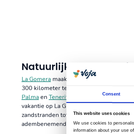
Natuurlijke schoonhei
La Gomera
maakt deel uit van de acht Can
300 kilometer ten westen van de kust va
Consent
Palma
en
Tenerife
,
veel kleiner. Ondanks 
vakantie op La Gomera is gegarandeerd ge
This website uses cookies
zandstranden tot aan weelderige bossen e
adembenemend.
We use cookies to personalis
information about your use of