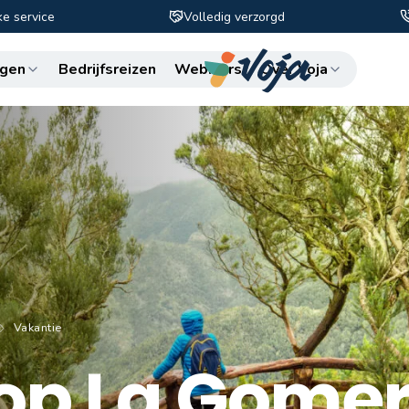
ke service
Volledig verzorgd
Zo
gen
Bedrijfsreizen
Webinars
Over Voja
Vakantie
op La Gome