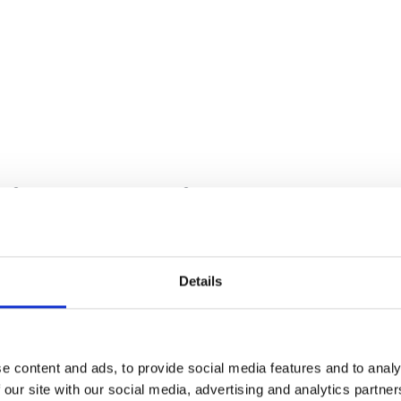
d in de Atlantische Oceaan
arische eilanden die bewoond zijn. Het eiland li
n Marokko en is, vergeleken met de andere Voja 
Details
het kleine oppervlak is er genoeg te zien en te 
nieten. Van ruige kustlijnen en prachtige zwart
n diepe ravijnen in het midden van het eiland. Di
e content and ads, to provide social media features and to analy
 our site with our social media, advertising and analytics partn