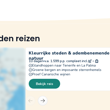
den reizen
Kleurrijke steden & adembenemende
natuur
10 dagen
v.a. 1.599 p.p. compleet incl.
Eilandhoppen naar Tenerife en La Palma
Groene bergen en imposante sterrenhemels
Proef Canarische wijnen
Bekijk reis