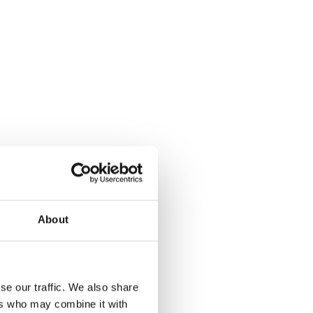
gt ongeveer
eilanden
La
About
doen. Een
e
t eiland is
se our traffic. We also share
ers who may combine it with