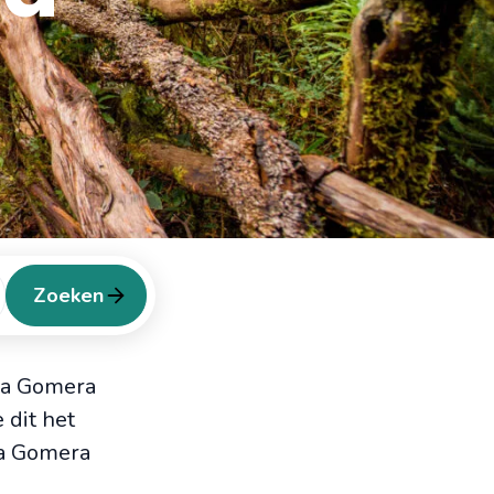
Zoeken
 La Gomera
 dit het
 La Gomera