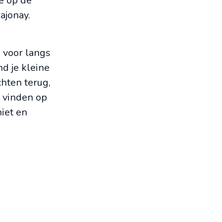
e op de
ajonay.
g voor langs
d je kleine
chten terug,
 vinden op
iet en