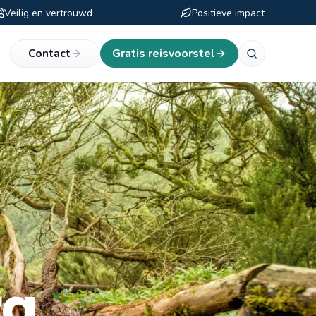
Veilig en vertrouwd
Positieve impact
eken
Contact
Gratis reisvoorstel
ra