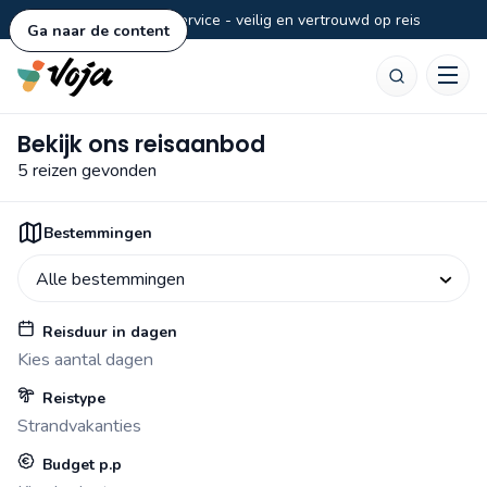
Persoonlijke service - veilig en vertrouwd op reis
Ga naar de content
Zoeken
Bekijk ons reisaanbod
5 reizen gevonden
Bestemmingen
Bestemmingen
Alle bestemmingen
Reisduur in dagen
Kies aantal dagen
Reistype
Strandvakanties
Budget p.p