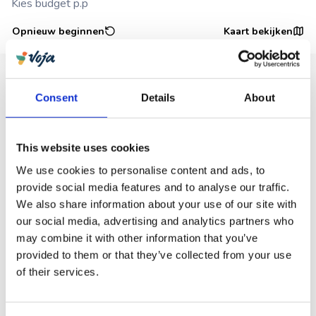
Kies budget p.p
Opnieuw beginnen
Kaart bekijken
Beachy Kaapverdië
8 dagen
v.a. 1.600 p.p. compleet incl.
Consent
Details
About
De mooiste stranden van Sal en Santiago
Overnachten op loopafstand van zee
Mix van ontspannen en ontdekken
This website uses cookies
Bekijk reis
We use cookies to personalise content and ads, to
provide social media features and to analyse our traffic.
Barbados: bounty stranden, natuur & Bajan
We also share information about your use of our site with
cultuur
our social media, advertising and analytics partners who
10 dagen
v.a. 2.849 p.p. compleet incl.
Barbados buiten het gebaande pad
may combine it with other information that you’ve
Ontspannen rondreis
provided to them or that they’ve collected from your use
Snorkelen tussen zeeschildpadden
of their services.
Bekijk reis