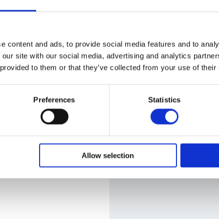
is
e content and ads, to provide social media features and to analy
IJsland in de zomer
 3.749 p.p. compleet incl.
 our site with our social media, advertising and analytics partn
e rondreis
 provided to them or that they’ve collected from your use of their
Van de Westfjorden naar warmwaterbronnen
en walvissen spotten
Preferences
Statistics
is
Allow selection