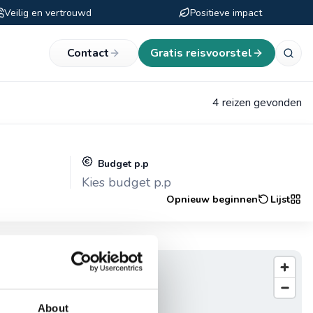
Veilig en vertrouwd
Positieve impact
eken
Contact
Gratis reisvoorstel
4 reizen gevonden
Budget p.p
Kies budget p.p
Opnieuw beginnen
Lijst
About