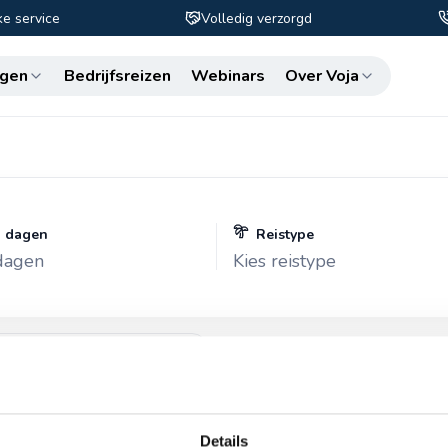
ke service
Volledig verzorgd
Zo
gen
Bedrijfsreizen
Webinars
Over Voja
n dagen
Reistype
 dagen
Kies reistype
uid IJsland in 10
 2.449 p.p. compleet incl.
n west naar zuid
 een gletsjermeer
Details
ark Snaefellsnes