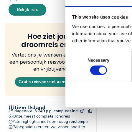
Bekijk reis
Bekijk re
This website uses cookies
We use cookies to personalis
Ongerept 
13 dagen
v.a.
information about your use of
Hoe ziet jouw
Avontuurlijk
other information that you’ve
droomreis eruit?
Zeehonden 
Vertel ons je wensen en ontvang
Consent
Necessary
een persoonlijk reisvoorstel. Gratis
Selection
en vrijblijvend.
Gratis reisvoorstel aanvragen
Bekijk re
Ultiem IJsland
15 dagen
v.a. 3.749 p.p. compleet incl.
Onze meest complete rondreis
Alle highlights met een rustig reistempo
Papegaaiduikers en walvissen spotten